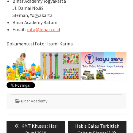
Binar Academy Yogyakarta
Jl. Damai No.89
Sleman, Yogyakarta
Binar Academy Batam
Email :
info@binar.co.id
Dokumentasi Foto : Isumi Karina
Binar Academy
Navigasi
Previous
Next
KMT Khusus : Hari
Habis Galau Terbitlah
pos
post:
post:
Bumi 2019
Cahaya Binar (1)