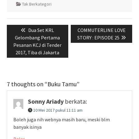
Tak Berkategori
Navigasi
Previous
Next
Dua Set KRL
COMMUTERLINE LOVE
pos
post:
post:
Gelombang Pertama
STORY : EPISODE 25
Pesanan KCJ di Tender
2017, Tiba di Jakarta
7 thoughts on “Buku Tamu”
Sonny Ariady
berkata:
10 Mei 2017 pukul 11:11 am
Boleh juga nih webnya masih baru, meski blm
banyak isinya