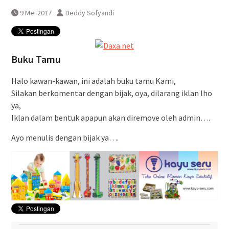
DAWONSYS
9 Mei 2017
Deddy Sofyandi
Uji Coba Terbatas Perpanjangan
Layanan Kereta Api Srilelawangsa
Buku Tamu
Halo kawan-kawan, ini adalah buku tamu Kami,
Silakan berkomentar dengan bijak, oya, dilarang iklan lho
ya,
Iklan dalam bentuk apapun akan diremove oleh admin….
Ayo menulis dengan bijak ya….