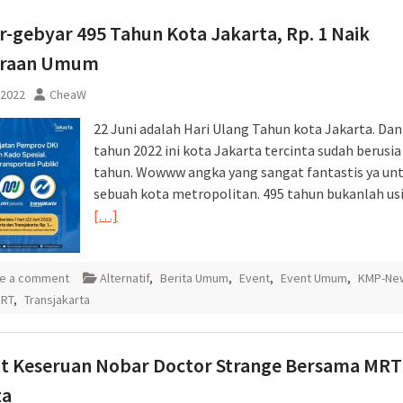
sementara perjalanan KA
-gebyar 495 Tahun Kota Jakarta, Rp. 1 Naik
Yogyakarta
araan Umum
 2022
CheaW
22 Juni adalah Hari Ulang Tahun kota Jakarta. Dan
tahun 2022 ini kota Jakarta tercinta sudah berusia
tahun. Wowww angka yang sangat fantastis ya un
sebuah kota metropolitan. 495 tahun bukanlah us
[…]
e a comment
Alternatif
,
Berita Umum
,
Event
,
Event Umum
,
KMP-Ne
RT
,
Transjakarta
at Keseruan Nobar Doctor Strange Bersama MRT
ta