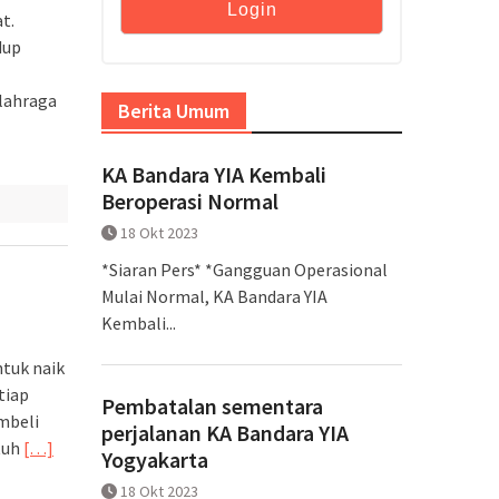
t.
dup
lahraga
Berita Umum
KA Bandara YIA Kembali
Beroperasi Normal
18 Okt 2023
*Siaran Pers* *Gangguan Operasional
Mulai Normal, KA Bandara YIA
Kembali...
ntuk naik
tiap
Pembatalan sementara
mbeli
perjalanan KA Bandara YIA
tuh
[…]
Yogyakarta
18 Okt 2023