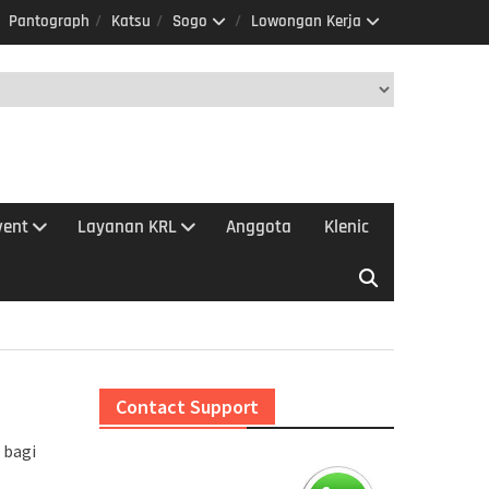
Pantograph
Katsu
Sogo
Lowongan Kerja
vent
Layanan KRL
Anggota
Klenic
Contact Support
 bagi