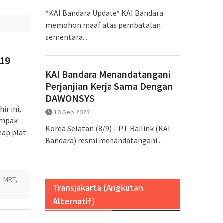
*KAI Bandara Update* KAI Bandara
memohon maaf atas pembatalan
sementara...
019
KAI Bandara Menandatangani
Perjanjian Kerja Sama Dengan
DAWONSYS
ir ini,
10 Sep 2023
ampak
Korea Selatan (8/9) – PT Railink (KAI
nap plat
Bandara) resmi menandatangani...
,
MRT
,
Transjakarta (Angkutan
Alternatif)