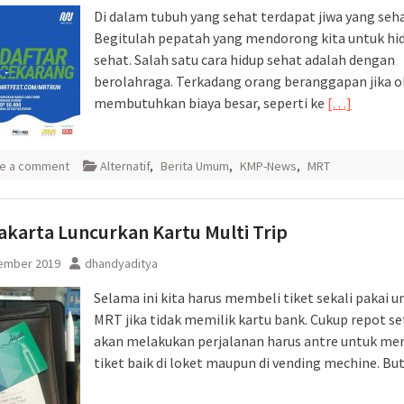
Di dalam tubuh yang sehat terdapat jiwa yang seha
Begitulah pepatah yang mendorong kita untuk hi
sehat. Salah satu cara hidup sehat adalah dengan
berolahraga. Terkadang orang beranggapan jika o
membutuhkan biaya besar, seperti ke
[…]
e a comment
Alternatif
,
Berita Umum
,
KMP-News
,
MRT
karta Luncurkan Kartu Multi Trip
ember 2019
dhandyaditya
Selama ini kita harus membeli tiket sekali pakai u
MRT jika tidak memilik kartu bank. Cukup repot se
akan melakukan perjalanan harus antre untuk me
tiket baik di loket maupun di vending mechine. Bu