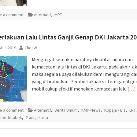
e a comment
Alternatif
,
MRT
lakuan Lalu Lintas Ganjil Genap DKI Jakarta 2
stus 2019
CheaW
Mengingat semakin parahnya kualitas udara dan
kemacetan lalu lintas di DKI Jakarta pada akhir-akh
maka segala upaya dilakukan demi mengurangi d
yang ditimbulkan. Pemberlakuan sistem ganjil ge
mobil cukup efektif menekan kemacetan lalu
[…]
e a comment
Alternatif
,
Berita Umum
,
KMP-News
,
Kopaja / Bis
,
LRT
Jabodetabek
,
Transjakarta