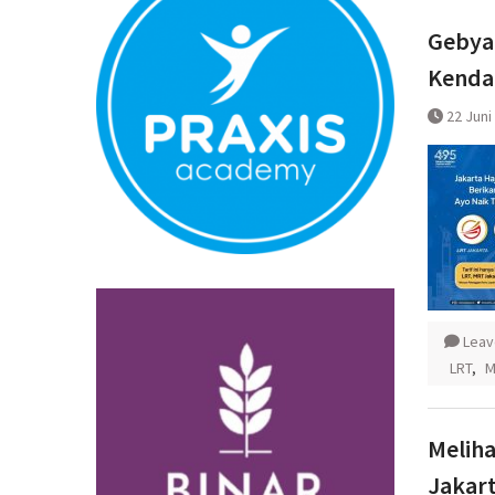
Normal
Pembatalan 
Gebyar
Bandara YIA 
Kend
22 Juni
Leav
LRT
,
M
Melih
Jakar