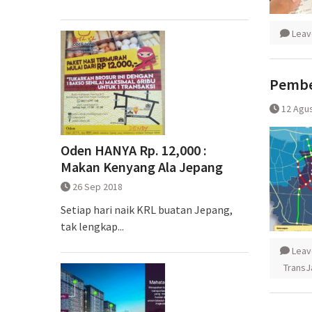
Leav
Pember
12 Agu
Oden HANYA Rp. 12,000 :
Makan Kenyang Ala Jepang
26 Sep 2018
Setiap hari naik KRL buatan Jepang,
tak lengkap...
Leav
Trans