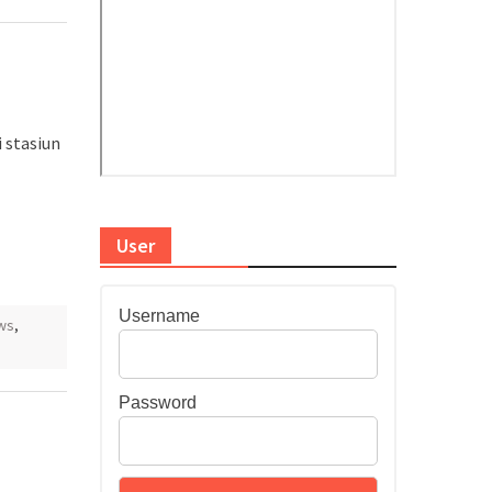
 stasiun
User
Username
ws
,
Password