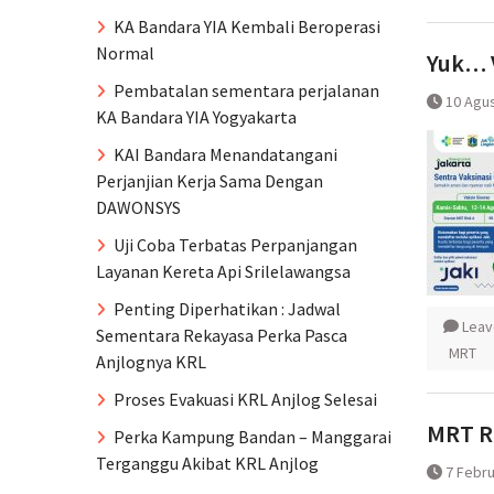
KA Bandara YIA Kembali Beroperasi
Normal
Yuk… V
Pembatalan sementara perjalanan
10 Agu
KA Bandara YIA Yogyakarta
KAI Bandara Menandatangani
Perjanjian Kerja Sama Dengan
DAWONSYS
Uji Coba Terbatas Perpanjangan
Layanan Kereta Api Srilelawangsa
Penting Diperhatikan : Jadwal
Leav
Sementara Rekayasa Perka Pasca
MRT
Anjlognya KRL
Proses Evakuasi KRL Anjlog Selesai
MRT R
Perka Kampung Bandan – Manggarai
Terganggu Akibat KRL Anjlog
7 Febru