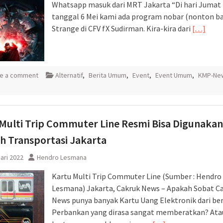
Whatsapp masuk dari MRT Jakarta “Di hari Jumat i
tanggal 6 Mei kami ada program nobar (nonton ba
Strange di CFV fX Sudirman. Kira-kira dari
[…]
e a comment
Alternatif
,
Berita Umum
,
Event
,
Event Umum
,
KMP-Ne
Multi Trip Commuter Line Resmi Bisa Digunakan
h Transportasi Jakarta
ari 2022
Hendro Lesmana
Kartu Multi Trip Commuter Line (Sumber : Hendro
Lesmana) Jakarta, Cakruk News – Apakah Sobat C
News punya banyak Kartu Uang Elektronik dari be
Perbankan yang dirasa sangat memberatkan? Ata