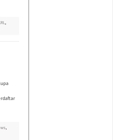
KRL
,
lupa
rdaftar
ews
,