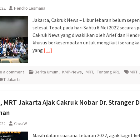
022
Hendro Lesmana
Jakarta, Cakruk News – Libur lebaran belum sepe
selesai. Tepat pada hari Sabtu 6 Mei 2022 secara s
Cakruk News yang diwakilkan oleh Arief dan Hendr
khusus berkesempatan untuk mengikuti serangkai
yang
[…]
e a comment
Berita Umum
,
KMP-News
,
MRT
,
Tentang KRL
MRT 
MRT Jakarta
, MRT Jakarta Ajak Cakruk Nobar Dr. Stranger D
man
022
CheaW
Masih dalam suasana Lebaran 2022, agak kaget ket