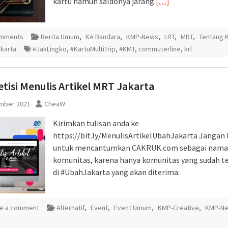
kartu namun saldonya jarang
[…]
omments
Berita Umum
,
KA Bandara
,
KMP-News
,
LRT
,
MRT
,
Tentang 
akarta
#JakLingko
,
#KartuMultiTrip
,
#KMT
,
commuterline
,
krl
isi Menulis Artikel MRT Jakarta
mber 2021
CheaW
Kirimkan tulisan anda ke
https://bit.ly/MenulisArtikelUbahJakarta Jangan 
untuk mencantumkan CAKRUK.com sebagai nama
komunitas, karena hanya komunitas yang sudah te
di #UbahJakarta yang akan diterima.
e a comment
Alternatif
,
Event
,
Event Umum
,
KMP-Creative
,
KMP-N