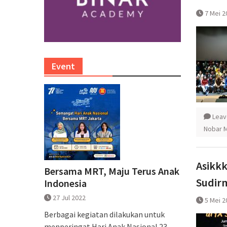
7 Mei 2
Event
Leav
Nobar 
Asikkk
Bersama MRT, Maju Terus Anak
Sudir
Indonesia
27 Jul 2022
5 Mei 2
Berbagai kegiatan dilakukan untuk
menperingat Hari Anak Nasional 23