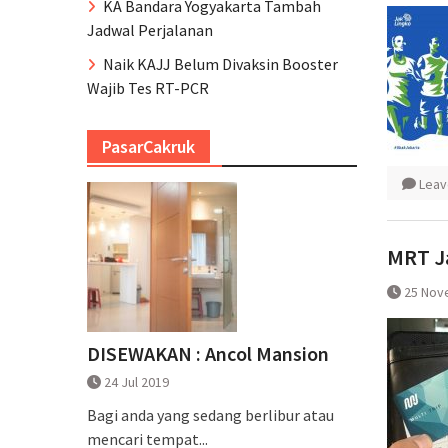
KA Bandara Yogyakarta Tambah
Jadwal Perjalanan
Naik KAJJ Belum Divaksin Booster
Wajib Tes RT-PCR
PasarCakruk
Leav
MRT Ja
25 Nov
DISEWAKAN : Ancol Mansion
24 Jul 2019
Bagi anda yang sedang berlibur atau
mencari tempat...