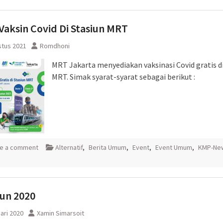
aksin Covid Di Stasiun MRT
stus 2021
Romdhoni
MRT Jakarta menyediakan vaksinasi Covid gratis di
MRT. Simak syarat-syarat sebagai berikut :
e a comment
Alternatif
,
Berita Umum
,
Event
,
Event Umum
,
KMP-Ne
un 2020
ari 2020
Xamin Simarsoit