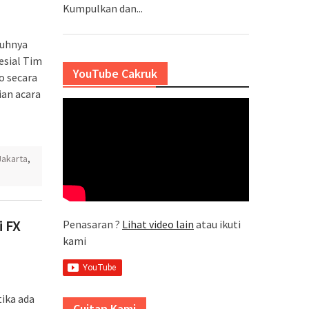
Kumpulkan dan...
nuhnya
pesial Tim
YouTube Cakruk
o secara
an acara
Jakarta
,
i FX
Penasaran ?
Lihat video lain
atau ikuti
kami
ika ada
Cuitan Kami