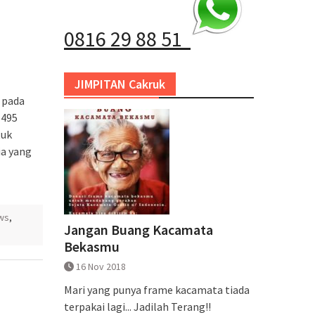
0816 29 88 51
JIMPITAN Cakruk
 pada
 495
tuk
ia yang
ws
,
Jangan Buang Kacamata
Bekasmu
16 Nov 2018
Mari yang punya frame kacamata tiada
terpakai lagi... Jadilah Terang!!