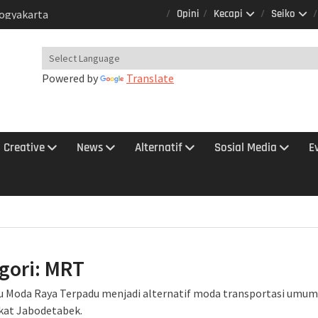
 Menandatangani
Opini
Kecapi
Seiko
erja Sama Dengan
batas Perpanjangan
Powered by
Translate
ta Api Srilelawangsa
rhatikan : Jadwal
kayasa Perka Pasca
RL
Creative
News
Alternatif
Sosial Media
E
si KRL Anjlog Selesai
ng Bandan – Manggarai
ibat KRL Anjlog
Yogyakarta Tambah
lanan
lum Divaksin Booster
-PCR
gori:
MRT
IA Tambah Kapasitas
 Moda Raya Terpadu menjadi alternatif moda transportasi umum
IA Kembali Beroperasi
kat Jabodetabek.