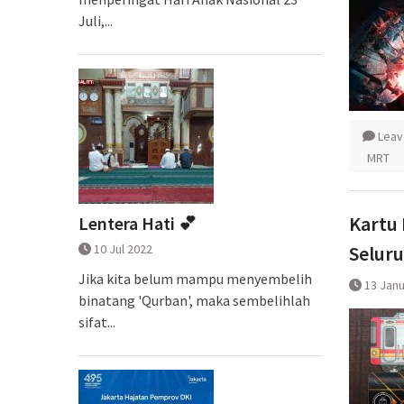
Juli,...
Leav
MRT
Kartu 
Lentera Hati 💕
10 Jul 2022
Seluru
Jika kita belum mampu menyembelih
13 Janu
binatang 'Qurban', maka sembelihlah
sifat...