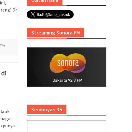
ni,
reng) Dr.
Streaming Sonora FM
ws
,
 di
Semboyan 35
akruk
rbagai
u punya