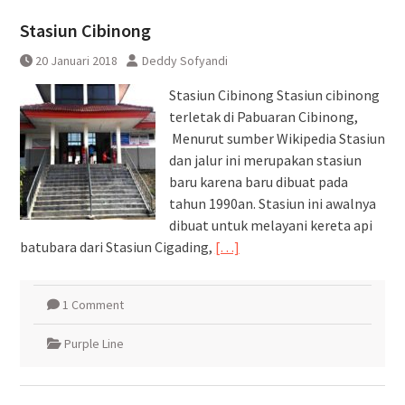
Pembatalan sementara
Stasiun Cibinong
perjalanan KA Bandara YIA
Yogyakarta
20 Januari 2018
Deddy Sofyandi
Stasiun Cibinong Stasiun cibinong
terletak di Pabuaran Cibinong,
Menurut sumber Wikipedia Stasiun
dan jalur ini merupakan stasiun
baru karena baru dibuat pada
tahun 1990an. Stasiun ini awalnya
dibuat untuk melayani kereta api
batubara dari Stasiun Cigading,
[…]
1 Comment
Purple Line