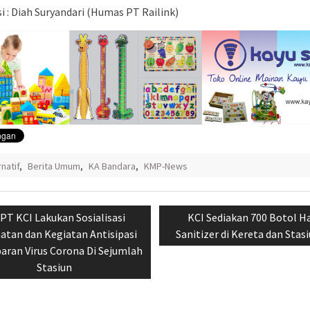
i : Diah Suryandari (Humas PT Railink)
rnatif
,
Berita Umum
,
KA Bandara
,
KMP-News
si
Previous
Next
PT KCI Lakukan Sosialisasi
KCI Sediakan 700 Botol H
post:
post:
atan dan Kegiatan Antisipasi
Sanitizer di Kereta dan Stas
aran Virus Corona Di Sejumlah
Stasiun