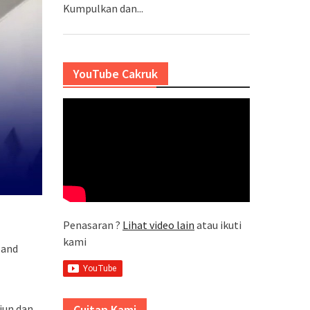
Kumpulkan dan...
YouTube Cakruk
Penasaran ?
Lihat video lain
atau ikuti
kami
Hand
iun dan
Cuitan Kami