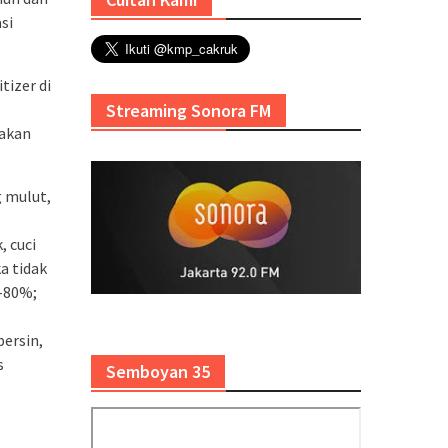
si
izer di
Streaming Sonora FM
nakan
 mulut,
, cuci
a tidak
0-80%;
bersin,
s
Semboyan 35