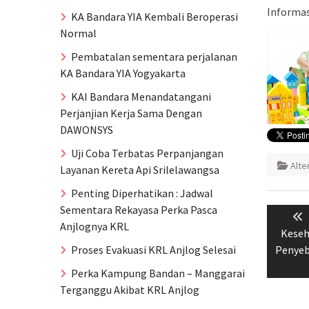
Informas
KA Bandara YIA Kembali Beroperasi
Normal
Pembatalan sementara perjalanan
KA Bandara YIA Yogyakarta
KAI Bandara Menandatangani
Perjanjian Kerja Sama Dengan
DAWONSYS
Uji Coba Terbatas Perpanjangan
Alte
Layanan Kereta Api Srilelawangsa
Penting Diperhatikan : Jadwal
Naviga
Sementara Rekayasa Perka Pasca
pos
Anjlognya KRL
Keseh
Penyeb
Proses Evakuasi KRL Anjlog Selesai
Perka Kampung Bandan – Manggarai
Terganggu Akibat KRL Anjlog