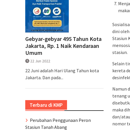
Menja
makan
Sosialis
dini ole
Gebyar-gebyar 495 Tahun Kota
Stasiun 
Jakarta, Rp. 1 Naik Kendaraan
mensosia
Umum
stasiun.
22 Jun 2022
Selain t
kereta d
22 Juni adalah Hari Ulang Tahun kota
desinfek
Jakarta. Dan pada...
Namun de
tenang u
disebutk
Terbaru di KMP
maka di
dan/atau
Perubahan Penggunaan Peron
nomor te
Stasiun Tanah Abang