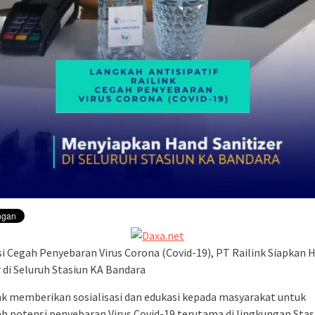
si Cegah Penyebaran Virus Corona (Covid-19), PT Railink Siapkan 
r di Seluruh Stasiun KA Bandara
nk memberikan sosialisasi dan edukasi kepada masyarakat untuk
 potensi penyebaran Virus Covid-19 terutama di lingkungan Stas