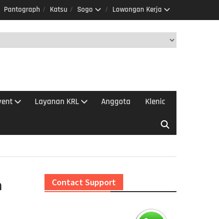
Pantograph
Katsu
Sogo
Lowongan Kerja
vent
Layanan KRL
Anggota
Klenic
n
Contact Support