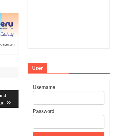
User
Username
and
iun
Password