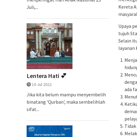
Kereta A
Juli,...
masyarak
Upaya pe
tujuh St
Selain i
layanan 
Menja
hidun
Mencuc
Lentera Hati 💕
denga
10 Jul 2022
ada f
Jika kita belum mampu menyembelih
Menut
binatang 'Qurban', maka sembelihlah
Ketika
sifat...
demam
pelay
Tidak
Melak