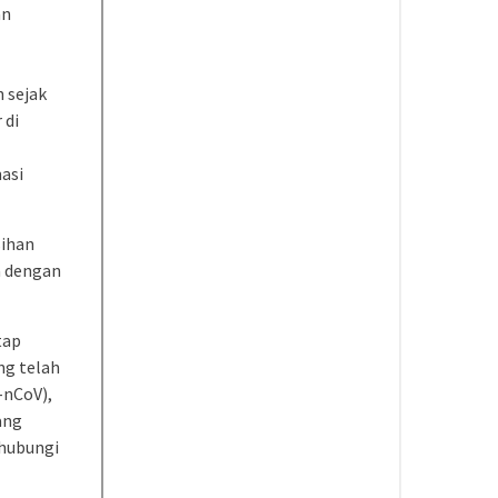
an
n sejak
 di
asi
sihan
a dengan
tap
ng telah
-nCoV),
ang
ghubungi