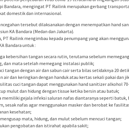
pi Bandara, mengingat PT Railink merupakan gerbang transporta
at domestik dan internasional.
ncegahan tersebut dilaksanakan dengan menempatkan hand sanit
asiun KA Bandara (Medan dan Jakarta).
tu, PT Railink mengimbau kepada penumpang yang akan menggu
KA Bandara untuk :
ga kebersihan tangan secara rutin, terutama sebelum memegang
g, dan mata setelah memegang instalasi publik;
i tangan dengan air dan sabun cair serta bilas setidaknya 20 detik
n air dan keringkan dengan handuk atau kertas sekali pakai dan jik
asilitas cuci tangan dapat menggunakan hand sanitizer alkohol 7
up mulut dan hidung dengan tissue ketika bersin atau batuk;
 memiliki gejala infeksi saluran nafas diantaranya seperti batuk, 
, sesak nafas agar menggunakan masker dan berobat ke fasilita
anan kesehatan;
 mengusap mata, hidung, dan mulut sebelum mencuci tangan;
ukan pengobatan dan istirahat apabila sakit;