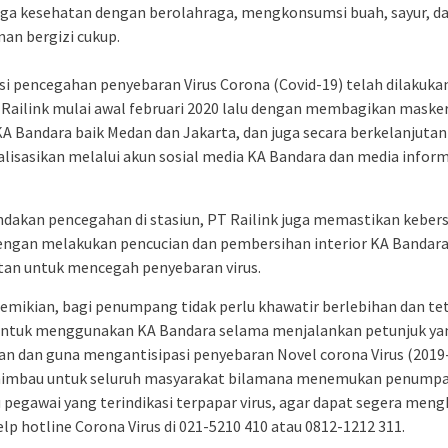
ga kesehatan dengan berolahraga, mengkonsumsi buah, sayur, d
an bergizi cukup.
asi pencegahan penyebaran Virus Corona (Covid-19) telah dilakuka
h Railink mulai awal februari 2020 lalu dengan membagikan masker
KA Bandara baik Medan dan Jakarta, dan juga secara berkelanjutan
lisasikan melalui akun sosial media KA Bandara dan media inform
indakan pencegahan di stasiun, PT Railink juga memastikan keber
engan melakukan pencucian dan pembersihan interior KA Bandar
tan untuk mencegah penyebaran virus.
mikian, bagi penumpang tidak perlu khawatir berlebihan dan te
ntuk menggunakan KA Bandara selama menjalankan petunjuk ya
an dan guna mengantisipasi penyebaran Novel corona Virus (2019
himbau untuk seluruh masyarakat bilamana menemukan penump
 pegawai yang terindikasi terpapar virus, agar dapat segera men
lp hotline Corona Virus di 021-5210 410 atau 0812-1212 311.