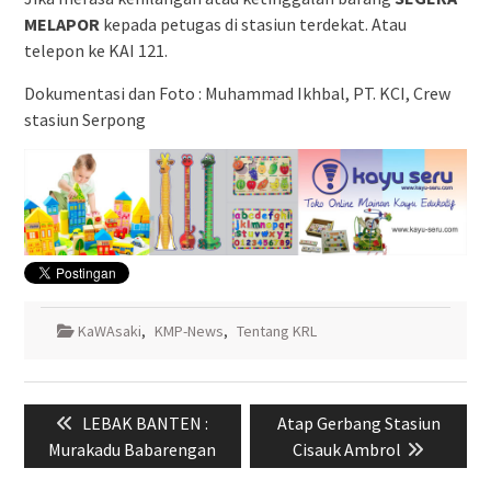
MELAPOR
kepada petugas di stasiun terdekat. Atau
telepon ke KAI 121.
Dokumentasi dan Foto : Muhammad Ikhbal, PT. KCI, Crew
stasiun Serpong
KaWAsaki
,
KMP-News
,
Tentang KRL
Navigasi
Previous
Next
LEBAK BANTEN :
Atap Gerbang Stasiun
pos
post:
post:
Murakadu Babarengan
Cisauk Ambrol