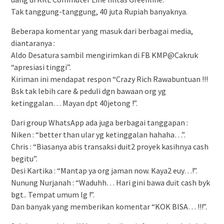
Tak tanggung-tanggung, 40 juta Rupiah banyaknya.
Beberapa komentar yang masuk dari berbagai media,
diantaranya :
Aldo Desatura sambil mengirimkan di FB KMP@Cakruk
“apresiasi tinggi”.
Kiriman ini mendapat respon “Crazy Rich Rawabuntuan !!!
Bsk tak lebih care & peduli dgn bawaan org yg
ketinggalan… Mayan dpt 40jetong !”.
Dari group WhatsApp ada juga berbagai tanggapan :
Niken : “better than ular yg ketinggalan hahaha…”.
Chris : “Biasanya abis transaksi duit2 proyek kasihnya cash
begitu”.
Desi Kartika : “Mantap ya org jaman now. Kaya2 euy…!”.
Nunung Nurjanah : “Waduhh… Hari gini bawa duit cash byk
bgt.. Tempat umum lg !”.
Dan banyak yang memberikan komentar “KOK BISA… !!!”.