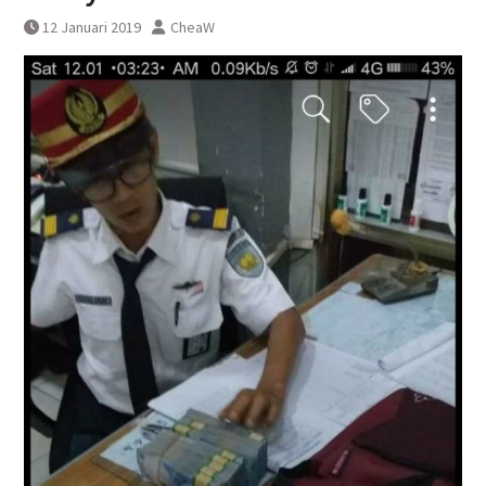
Manggarai Terganggu Akibat KRL
12 Januari 2019
CheaW
Anjlog