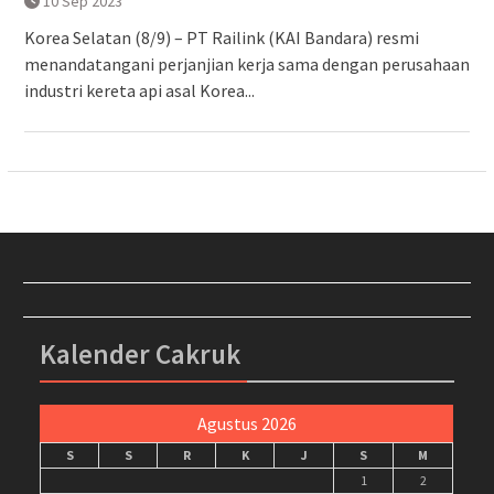
10 Sep 2023
Korea Selatan (8/9) – PT Railink (KAI Bandara) resmi
menandatangani perjanjian kerja sama dengan perusahaan
industri kereta api asal Korea...
Kalender Cakruk
Agustus 2026
S
S
R
K
J
S
M
1
2