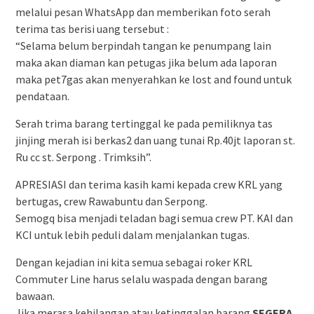
melalui pesan WhatsApp dan memberikan foto serah
terima tas berisi uang tersebut :
“Selama belum berpindah tangan ke penumpang lain
maka akan diaman kan petugas jika belum ada laporan
maka pet7gas akan menyerahkan ke lost and found untuk
pendataan.
Serah trima barang tertinggal ke pada pemiliknya tas
jinjing merah isi berkas2 dan uang tunai Rp.40jt laporan st.
Ru cc st. Serpong . Trimksih”.
APRESIASI dan terima kasih kami kepada crew KRL yang
bertugas, crew Rawabuntu dan Serpong.
Semogq bisa menjadi teladan bagi semua crew PT. KAI dan
KCI untuk lebih peduli dalam menjalankan tugas.
Dengan kejadian ini kita semua sebagai roker KRL
Commuter Line harus selalu waspada dengan barang
bawaan.
Jika merasa kehilangan atau ketinggalan barang
SEGERA