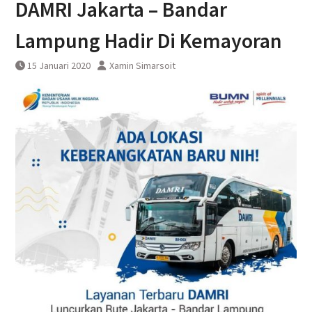
DAMRI Jakarta – Bandar
DAWONSYS
Uji Coba Terbatas Perpanjangan
Lampung Hadir Di Kemayoran
Layanan Kereta Api Srilelawangsa
15 Januari 2020
Xamin Simarsoit