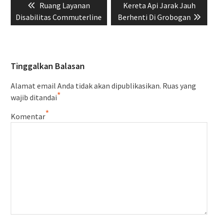
Previous
Next
Ruang Layanan
Kereta Api Jarak Jauh
pos
post:
post:
Disabilitas Commuterline
Berhenti Di Grobogan
Tinggalkan Balasan
Alamat email Anda tidak akan dipublikasikan.
Ruas yang
*
wajib ditandai
*
Komentar