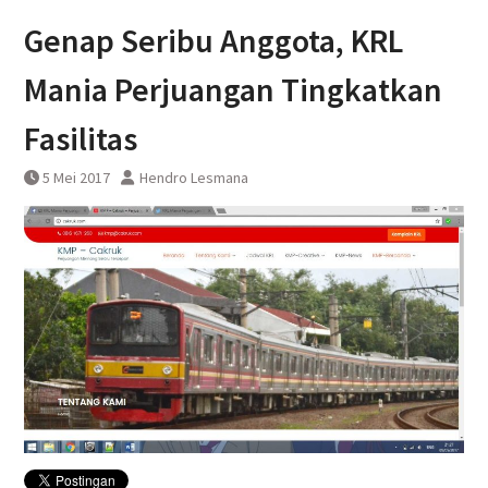
Uji Coba Terbatas Perpanjangan
Genap Seribu Anggota, KRL
Layanan Kereta Api Srilelawangsa
Mania Perjuangan Tingkatkan
Fasilitas
5 Mei 2017
Hendro Lesmana