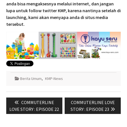
anda bisa mengaksesnya melalui internet, dan jangan
lupa untuk follow twitter KMP, karena nantinya setelah di
launching, kami akan menyapa anda di situs media
tersebut.
Berita Umum
,
KMP-News
Navigasi
Previous
Next
COMMUTERLINE
COMMUTERLINE LOVE
pos
post:
post:
LOVE STORY : EPISODE 22
STORY : EPISODE 23