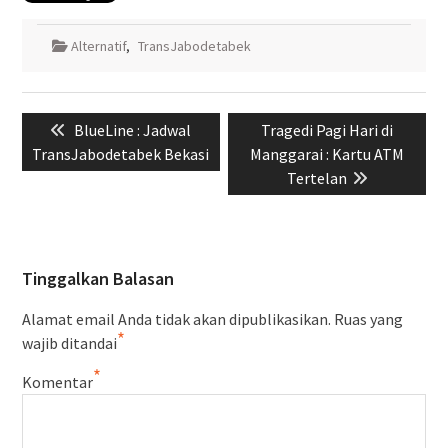
Alternatif
,
TransJabodetabek
Navigasi
Previous
Next
BlueLine : Jadwal
Tragedi Pagi Hari di
pos
post:
post:
TransJabodetabek Bekasi
Manggarai : Kartu ATM
Tertelan
Tinggalkan Balasan
Alamat email Anda tidak akan dipublikasikan.
Ruas yang
*
wajib ditandai
*
Komentar