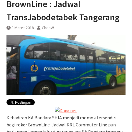
BrownLine : Jadwal
DAWONSYS
Uji Coba Terbatas Perpanjangan
TransJabodetabek Tangerang
Layanan Kereta Api Srilelawangsa
8 Maret 2018
CheaW
Kehadiran KA Bandara SHIA menjadi momok tersendiri
bagi roker BrownLine. Jadwal KRL Commuter Line pun
berkurang karena jalur dipergunakan KA Bandara tersebut.