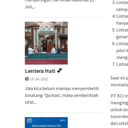
Linta
Juli,...
sampa
Linta
hanya
Linta
genan
Linta
jalur
mengg
Linta
Lentera Hati 💕
Saat ini
10 Jul 2022
normalis
Jika kita belum mampu menyembelih
binatang 'Qurban', maka sembelihlah
PT KCI 
sifat...
menginga
untuk se
turun ke
dan selal