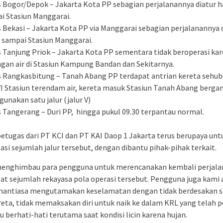
s Bogor/Depok – Jakarta Kota PP sebagian perjalanannya diatur 
i Stasiun Manggarai.
s Bekasi – Jakarta Kota PP via Manggarai sebagian perjalanannya 
 sampai Stasiun Manggarai.
s Tanjung Priok – Jakarta Kota PP sementara tidak beroperasi ka
gan air di Stasiun Kampung Bandan dan Sekitarnya.
s Rangkasbitung – Tanah Abang PP terdapat antrian kereta sehu
 VI Stasiun terendam air, kereta masuk Stasiun Tanah Abang berga
unakan satu jalur (jalur V)
s Tangerang – Duri PP, hingga pukul 09.30 terpantau normal.
 petugas dari PT KCI dan PT KAI Daop 1 Jakarta terus berupaya unt
asi sejumlah jalur tersebut, dengan dibantu pihak-pihak terkait.
menghimbau para pengguna untuk merencanakan kembali perjal
t sejumlah rekayasa pola operasi tersebut. Pengguna juga kami 
nantiasa mengutamakan keselamatan dengan tidak berdesakan s
reta, tidak memaksakan diri untuk naik ke dalam KRL yang telah 
u berhati-hati terutama saat kondisi licin karena hujan.