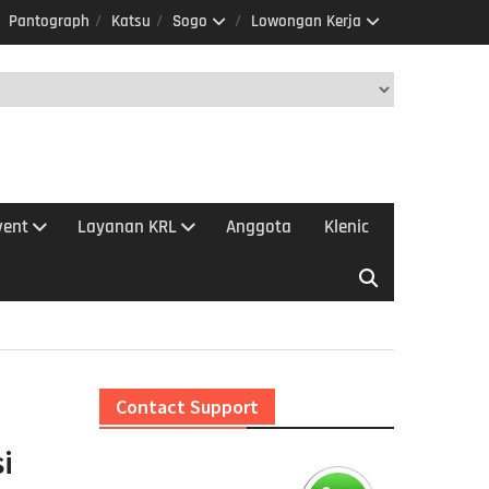
Pantograph
Katsu
Sogo
Lowongan Kerja
vent
Layanan KRL
Anggota
Klenic
Contact Support
i