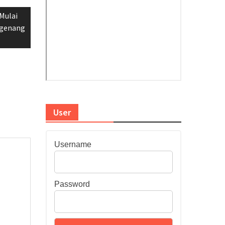
Mulai
rgenang
User
Username
Password