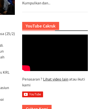
Kumpulkan dan...
YouTube Cakruk
sa (25/2)
i.
iun
nah
as KRL
Penasaran ?
Lihat video lain
atau ikuti
kami
tasiun
pai
Cuitan Kami