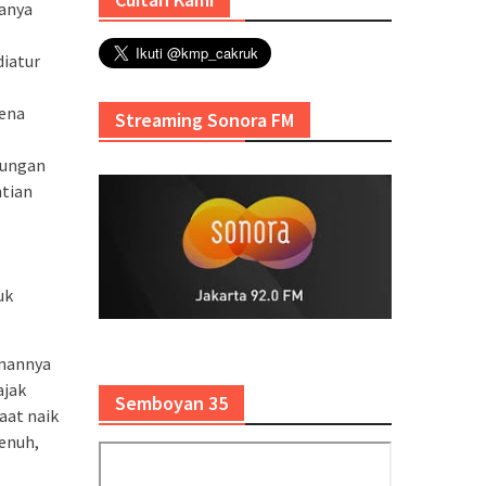
hanya
diatur
rena
Streaming Sonora FM
bungan
ntian
uk
anannya
ajak
Semboyan 35
aat naik
penuh,