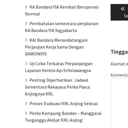
Naviga
KA Bandara YIA Kembali Beroperasi
pos
Normal
S
Pembatalan sementara perjalanan
KA Bandara YIA Yogyakarta
KAI Bandara Menandatangani
Perjanjian Kerja Sama Dengan
Tingga
DAWONSYS
Uji Coba Terbatas Perpanjangan
Alamat e
Layanan Kereta Api Srilelawangsa
Koment
Penting Diperhatikan : Jadwal
Sementara Rekayasa Perka Pasca
Anjlognya KRL
Proses Evakuasi KRL Anjlog Selesai
Perka Kampung Bandan – Manggarai
Terganggu Akibat KRL Anjlog