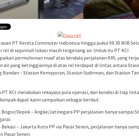
tauan PT Kereta Commuter Indonesia hingga pukul 09.30 WIB Sela
ur rel di sejumlah lokasi masih tergenang air. Untuk itu PT KCI
ikan permohonan maaf atas kendala perjalanan KRL yang terjad
 air yang ketinggiannya di atas rel terdapat di lintas antara Stas
Bandan – Stasiun Kemayoran, Stasiun Sudirman, dan Stasiun Ta
u PT KCI melakukan rekayasa pola operasi, dan kondisi di tiap lint
dampak dapat kami sampaikan sebagai berikut:
s Bogor/Depok – Angke/Jatinegara PP perjalanan hanya sampai S
arai.
s Bekasi – Jakarta Kota PP via Pasar Senen, perjalanan hanya sam
un Pasar Senen.