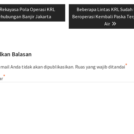
si
Previous
Next
Rekayasa Pola Operasi KRL
Beberapa Lintas KRL Sudah 
post:
post:
ehubungan Banjir Jakarta
Beroperasi Kembali Paska Te
Air
lkan Balasan
*
mail Anda tidak akan dipublikasikan.
Ruas yang wajib ditandai
*
ar