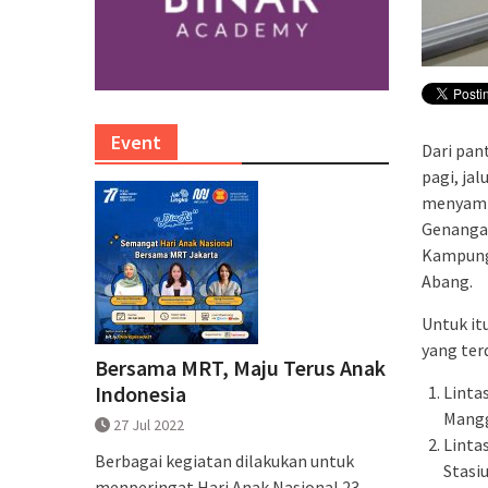
Event
Dari pan
pagi, jal
menyampa
Genangan
Kampung 
Abang.
Untuk it
yang ter
Bersama MRT, Maju Terus Anak
Indonesia
Linta
Mangg
27 Jul 2022
Linta
Berbagai kegiatan dilakukan untuk
Stasi
menperingat Hari Anak Nasional 23