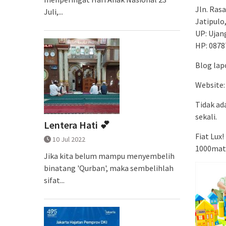
Jln. Ras
Juli,...
Jatipulo
UP: Ujan
HP: 0878
Blog lap
Website
Tidak ad
sekali.
Lentera Hati 💕
Fiat Lux!
10 Jul 2022
1000mat
Jika kita belum mampu menyembelih
binatang 'Qurban', maka sembelihlah
sifat...