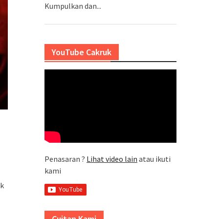
Kumpulkan dan...
YouTube Cakruk
Penasaran ?
Lihat video lain
atau ikuti
kami
uk
Cuitan Kami