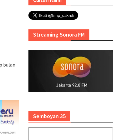
Streaming Sonora FM
p bulan
Semboyan 35