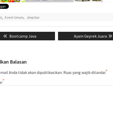
nt
,
Event Umum
,
Jimpitan
si
Previous
Next
Bootcamp Java
Ayam Geprek Juara
post:
post:
lkan Balasan
*
mail Anda tidak akan dipublikasikan.
Ruas yang wajib ditandai
*
ar