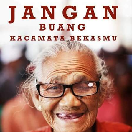
sementara perjalanan KA
Yogyakarta