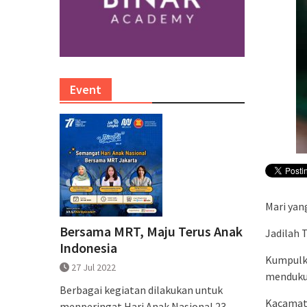
Event
Mari yan
Bersama MRT, Maju Terus Anak
Jadilah 
Indonesia
Kumpulk
27 Jul 2022
mendukun
Berbagai kegiatan dilakukan untuk
Kacamata
menperingat Hari Anak Nasional 23