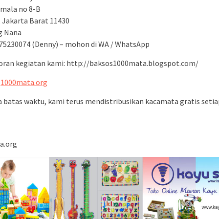
amala no 8-B
, Jakarta Barat 11430
g Nana
75230074 (Denny) – mohon di WA / WhatsApp
oran kegiatan kami: http://baksos1000mata.blogspot.com/
:
1000mata.org
a batas waktu, kami terus mendistribusikan kacamata gratis setia
a.org