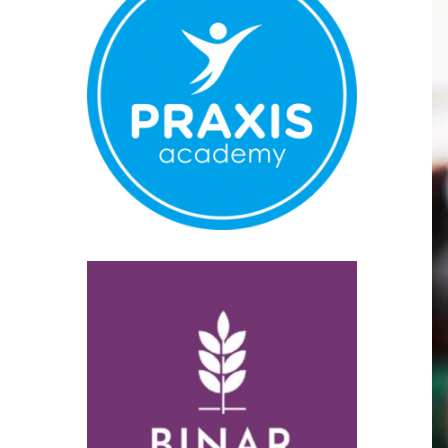
Normal
Pembatalan 
Bandara YIA 