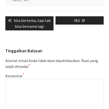
Navigasi
Previous
Next
kita bertemu, tapi tak
IBU
pos
post:
post:
bisa bersama lagi
Tinggalkan Balasan
Alamat email Anda tidak akan dipublikasikan.
Ruas yang
*
wajib ditandai
*
Komentar