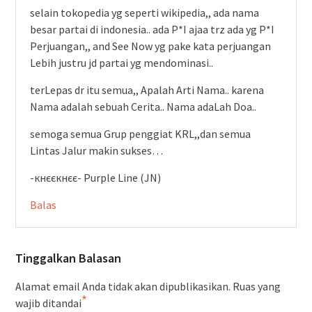
selain tokopedia yg seperti wikipedia,, ada nama
besar partai di indonesia.. ada P*I ajaa trz ada yg P*I
Perjuangan,, and See Now yg pake kata perjuangan
Lebih justru jd partai yg mendominasi..
terLepas dr itu semua,, Apalah Arti Nama.. karena
Nama adalah sebuah Cerita.. Nama adaLah Doa..
semoga semua Grup penggiat KRL,,dan semua
Lintas Jalur makin sukses…
-кнєєкнєє- Purple Line (JN)
Balas
Tinggalkan Balasan
Alamat email Anda tidak akan dipublikasikan.
Ruas yang
*
wajib ditandai