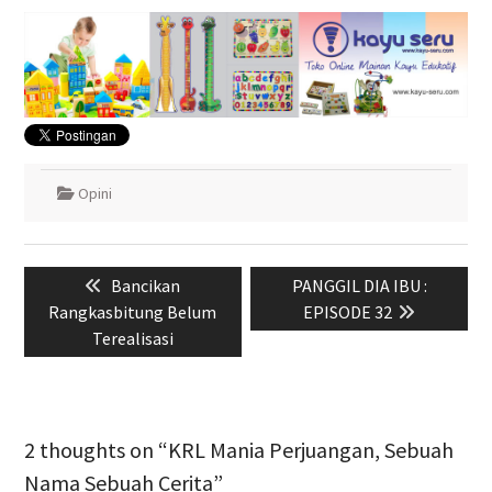
Opini
Navigasi
Previous
Next
Bancikan
PANGGIL DIA IBU :
pos
post:
post:
Rangkasbitung Belum
EPISODE 32
Terealisasi
2 thoughts on “KRL Mania Perjuangan, Sebuah
Nama Sebuah Cerita”