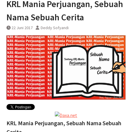
KRL Mania Perjuangan, Sebuah
Pembatalan sementara
perjalanan KA Bandara YIA
Nama Sebuah Cerita
Yogyakarta
22 Juni 2017
Deddy Sofyandi
KRL Mania Perjuangan, Sebuah Nama Sebuah
Cerita