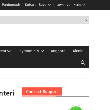
Pantograph
Katsu
Sogo
Lowongan Kerja
vent
Layanan KRL
Anggota
Klenic
nteri
Contact Support