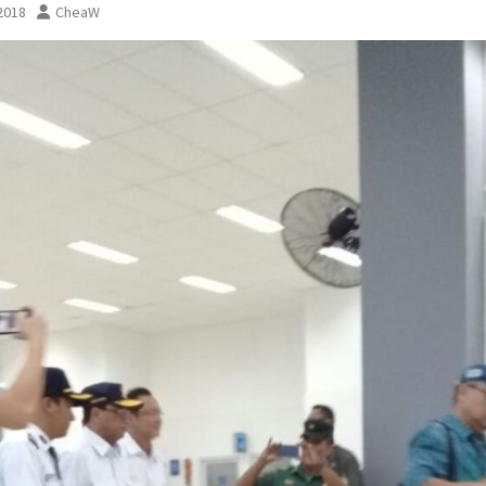
 2018
CheaW
sementara perjalanan KA
Yogyakarta