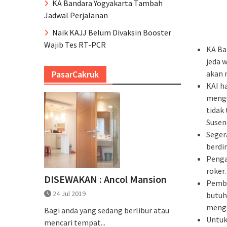
KA Bandara Yogyakarta Tambah
Jadwal Perjalanan
Naik KAJJ Belum Divaksin Booster
Wajib Tes RT-PCR
KA Ba
jeda 
akan 
PasarCakruk
KAI h
mengu
tidak
Suseno
Seger
berdin
Penga
roker.
DISEWAKAN : Ancol Mansion
Pembu
24 Jul 2019
butuh
mengg
Bagi anda yang sedang berlibur atau
Untuk
mencari tempat...