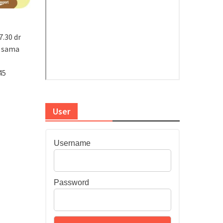
.30 dr
k sama
45
User
Username
Password