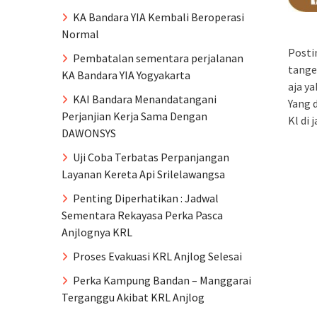
KA Bandara YIA Kembali Beroperasi
Normal
Posti
Pembatalan sementara perjalanan
tange
KA Bandara YIA Yogyakarta
aja y
KAI Bandara Menandatangani
Yang d
Perjanjian Kerja Sama Dengan
Kl di 
DAWONSYS
Uji Coba Terbatas Perpanjangan
Layanan Kereta Api Srilelawangsa
Penting Diperhatikan : Jadwal
Sementara Rekayasa Perka Pasca
Anjlognya KRL
Proses Evakuasi KRL Anjlog Selesai
Perka Kampung Bandan – Manggarai
Terganggu Akibat KRL Anjlog