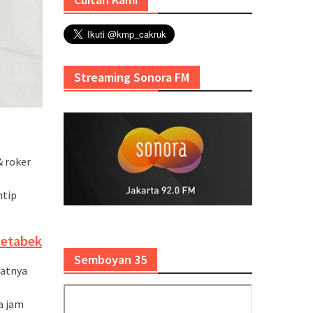
Streaming Sonora FM
& roker
ntip
detabek
Semboyan 35
datnya
a jam