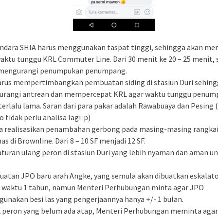
ndara SHIA harus menggunakan taspat tinggi, sehingga akan me
waktu tunggu KRL Commuter Line. Dari 30 menit ke 20 – 25 menit,
mengurangi penumpukan penumpang.
arus mempertimbangkan pembuatan siding di stasiun Duri sehing
rangi antrean dan mempercepat KRL agar waktu tunggu penum
 terlalu lama. Saran dari para pakar adalah Rawabuaya dan Pesing 
 tidak perlu analisa lagi :p)
a realisasikan penambahan gerbong pada masing-masing rangka
as di Brownline. Dari 8 – 10 SF menjadi 12 SF.
turan ulang peron di stasiun Duri yang lebih nyaman dan aman un
atan JPO baru arah Angke, yang semula akan dibuatkan eskalato
 waktu 1 tahun, namun Menteri Perhubungan minta agar JPO
unakan besi las yang pengerjaannya hanya +/- 1 bulan.
 peron yang belum ada atap, Menteri Perhubungan meminta agar