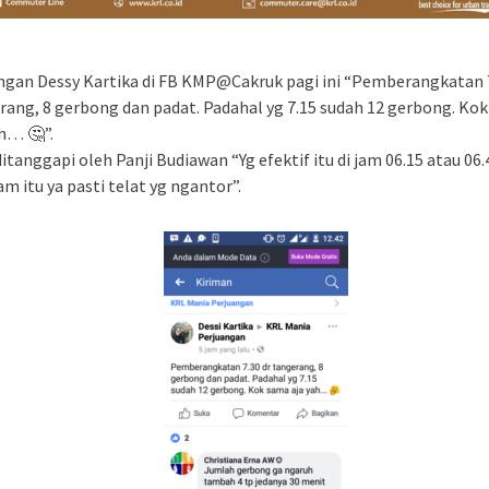
ngan Dessy Kartika di FB KMP@Cakruk pagi ini “Pemberangkatan 7
rang, 8 gerbong dan padat. Padahal yg 7.15 sudah 12 gerbong. Ko
ah… 🤔”.
itanggapi oleh Panji Budiawan “Yg efektif itu di jam 06.15 atau 06.
jam itu ya pasti telat yg ngantor”.