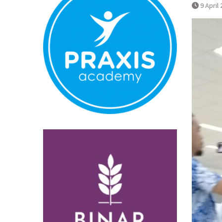
Normal
9 April
Pembatalan 
Bandara YIA 