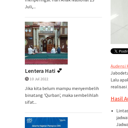
Juli,...
Audensi
Lentera Hati 💕
Jabodeta
10 Jul 2022
Lalu apa
realisasi
Jika kita belum mampu menyembelih
binatang 'Qurban', maka sembelihlah
Hasil 
sifat...
Linta
jadwa
Jadwa