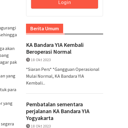
ngurangi
Berita Umum
 sehingga
KA Bandara YIA Kembali
ga akan
Beroperasi Normal
pang
18 Okt 2023
(agar pak
*Siaran Pers* *Gangguan Operasional
ian yang
Mulai Normal, KA Bandara YIA
Kembali...
tuk para
r yang
Pembatalan sementara
perjalanan KA Bandara YIA
Yogyakarta
 segera
18 Okt 2023