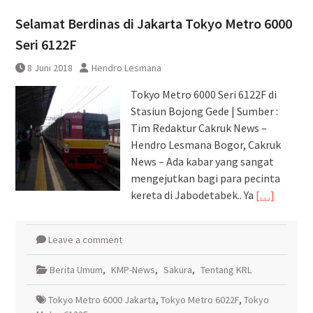
Pembatalan sementara
⁩Selamat Berdinas di Jakarta Tokyo Metro 6000
perjalanan KA Bandara YIA
Yogyakarta
Seri 6122F
8 Juni 2018
Hendro Lesmana
Tokyo Metro 6000 Seri 6122F di
Stasiun Bojong Gede | Sumber :
Tim Redaktur Cakruk News –
Hendro Lesmana Bogor, Cakruk
News – Ada kabar yang sangat
mengejutkan bagi para pecinta
kereta di Jabodetabek.. Ya
[…]
Leave a comment
Berita Umum
,
KMP-News
,
Sakura
,
Tentang KRL
Tokyo Metro 6000 Jakarta
,
Tokyo Metro 6022F
,
Tokyo