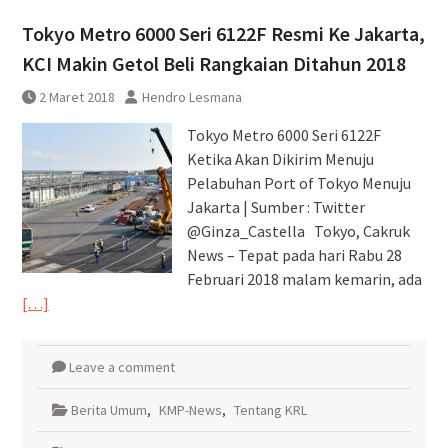
Pembatalan sementara
Tokyo Metro 6000 Seri 6122F Resmi Ke Jakarta,
perjalanan KA Bandara YIA
Yogyakarta
KCI Makin Getol Beli Rangkaian Ditahun 2018
2 Maret 2018
Hendro Lesmana
Tokyo Metro 6000 Seri 6122F
Ketika Akan Dikirim Menuju
Pelabuhan Port of Tokyo Menuju
Jakarta | Sumber : Twitter
@Ginza_Castella Tokyo, Cakruk
News – Tepat pada hari Rabu 28
Februari 2018 malam kemarin, ada
[…]
Leave a comment
Berita Umum
,
KMP-News
,
Tentang KRL