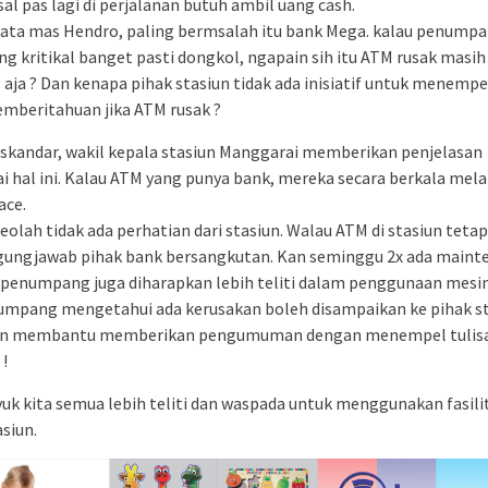
al pas lagi di perjalanan butuh ambil uang cash.
kata mas Hendro, paling bermsalah itu bank Mega. kalau penump
ng kritikal banget pasti dongkol, ngapain sih itu ATM rusak masih
 aja ? Dan kenapa pihak stasiun tidak ada inisiatif untuk menemp
emberitahuan jika ATM rusak ?
Iskandar, wakil kepala stasiun Manggarai memberikan penjelasan
 hal ini. Kalau ATM yang punya bank, mereka secara berkala mel
ace.
eolah tidak ada perhatian dari stasiun. Walau ATM di stasiun teta
ungjawab pihak bank bersangkutan. Kan seminggu 2x ada maint
i penumpang juga diharapkan lebih teliti dalam penggunaan mesi
umpang mengetahui ada kerusakan boleh disampaikan ke pihak s
an membantu memberikan pengumuman dengan menempel tulis
!
k kita semua lebih teliti dan waspada untuk menggunakan fasili
asiun.