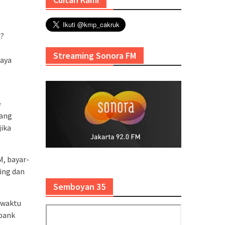
 ?
Streaming Sonora FM
saya
e
yang
jika
M, bayar-
ing dan
Semboyan 35
 waktu
 bank