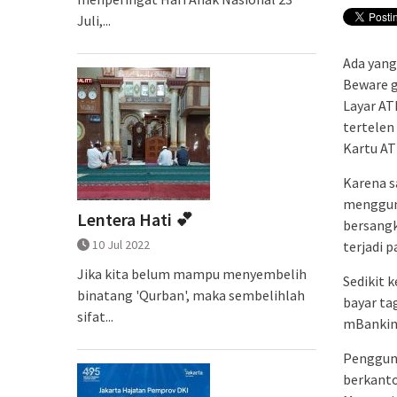
Juli,...
Ada yang
Beware g
Layar AT
tertelen
Kartu AT
Karena s
mengguna
Lentera Hati 💕
bersangk
10 Jul 2022
terjadi 
Jika kita belum mampu menyembelih
Sedikit k
binatang 'Qurban', maka sembelihlah
bayar ta
sifat...
mBankin
Pengguna
berkantor