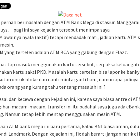
 pernah bermasalah dengan ATM Bank Mega di stasiun Manggarai
uys… pagi ini saya kejadian tersebut menimpa saya.
M awalnya nyala (aktif) tetapi mendadak mati, jadilah kartu ATM 
 mesin.
M yang tertelen adalah ATM BCA yang gabung dengan Flazz.
aat tap masuk menggunakan kartu tersebut, terpaksa keluar gat
kan kartu sakti PKD. Masalah kartu tertelan bisa lapor ke bank
utan untuk blokir dan nanti minta ganti baru, namun apa jadinya 
pada orang yang kurang tahu tentang masalah ini ?
esal dan kecewa dengan kejadian ini, karena saya biasa antre di AT
gihan macam-macam, transfer ini itu padahal saya juga ada eBank
g. Namun tetap lebih mentap menggunakan mesin ATM.
an ATM bank mega ini baru pertama, kalau BNI biasa aman, dulu
 di Landmark. Dengan kejadian ini, fix dah berarti jangan narik di