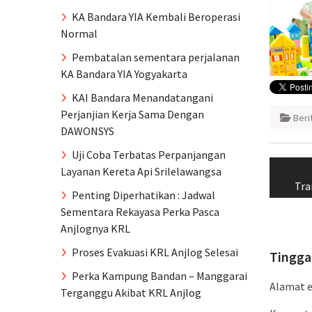
KA Bandara YIA Kembali Beroperasi
Normal
Pembatalan sementara perjalanan
KA Bandara YIA Yogyakarta
KAI Bandara Menandatangani
Perjanjian Kerja Sama Dengan
Ber
DAWONSYS
Naviga
Uji Coba Terbatas Perpanjangan
Layanan Kereta Api Srilelawangsa
pos
Tra
Penting Diperhatikan : Jadwal
Sementara Rekayasa Perka Pasca
Anjlognya KRL
Proses Evakuasi KRL Anjlog Selesai
Tingga
Perka Kampung Bandan – Manggarai
Alamat e
Terganggu Akibat KRL Anjlog