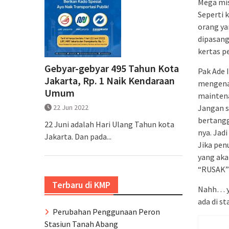
Mega mis
Seperti 
orang ya
dipasang
kertas p
Gebyar-gebyar 495 Tahun Kota
Pak Ade 
Jakarta, Rp. 1 Naik Kendaraan
mengenai
Umum
mainten
22 Jun 2022
Jangan s
bertangg
22 Juni adalah Hari Ulang Tahun kota
nya. Jad
Jakarta. Dan pada...
Jika pen
yang ak
“RUSAK” 
Terbaru di KMP
Nahh… yu
ada di st
Perubahan Penggunaan Peron
Stasiun Tanah Abang