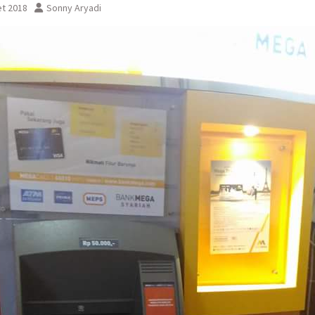
et 2018
Sonny Aryadi
sementara perjalanan KA
Yogyakarta