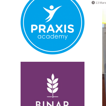
Normal
13 Mar
Pembatalan 
Bandara YIA 