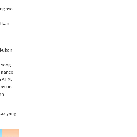
angnya
elkan
akukan
p yang
enance
n ATM.
tasiun
an
tas yang