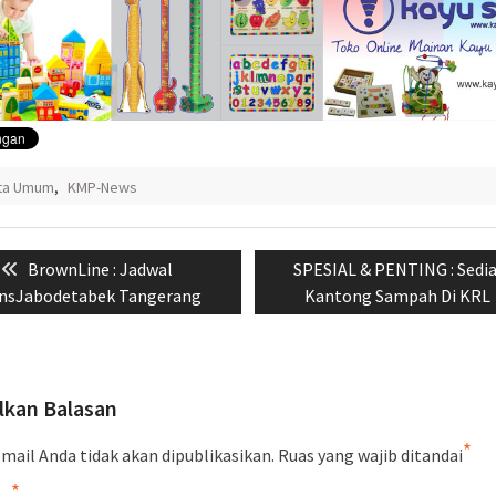
ita Umum
,
KMP-News
si
Previous
Next
BrownLine : Jadwal
SPESIAL & PENTING : Sedi
post:
post:
nsJabodetabek Tangerang
Kantong Sampah Di KRL
lkan Balasan
*
mail Anda tidak akan dipublikasikan.
Ruas yang wajib ditandai
*