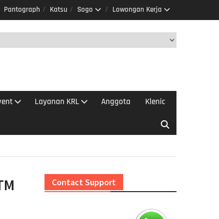
Pantograph
Katsu
Sogo
Lowongan Kerja
vent
Layanan KRL
Anggota
Klenic
ATM
Contact Support