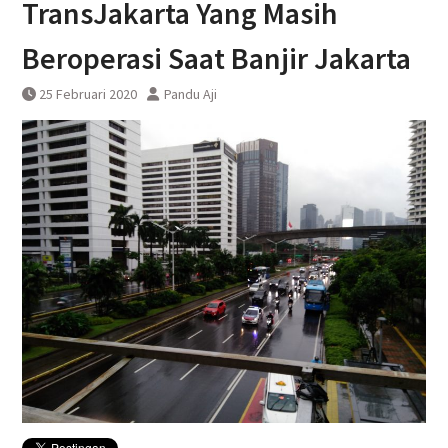
TransJakarta Yang Masih
Anjlog
KA Bandara Yogyakarta Tambah
Beroperasi Saat Banjir Jakarta
Jadwal Perjalanan
25 Februari 2020
Pandu Aji