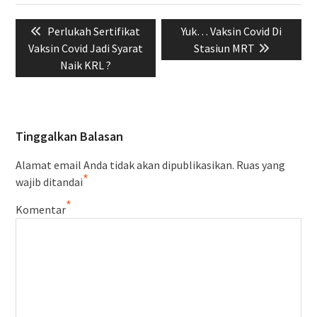
Navigasi
Previous
Next
Perlukah Sertifikat
Yuk… Vaksin Covid Di
pos
post:
post:
Vaksin Covid Jadi Syarat
Stasiun MRT
Naik KRL ?
Tinggalkan Balasan
Alamat email Anda tidak akan dipublikasikan.
Ruas yang
*
wajib ditandai
*
Komentar