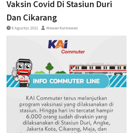
Vaksin Covid Di Stasiun Duri
DAWONSYS
Uji Coba Terbatas Perpanjangan
Dan Cikarang
Layanan Kereta Api Srilelawangsa
8 Agustus 2021
Wawan Kurniawan