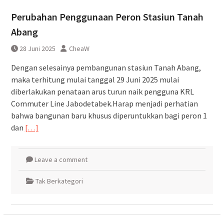
Pembatalan sementara
Perubahan Penggunaan Peron Stasiun Tanah
perjalanan KA Bandara YIA
Yogyakarta
Abang
28 Juni 2025
CheaW
Dengan selesainya pembangunan stasiun Tanah Abang,
maka terhitung mulai tanggal 29 Juni 2025 mulai
diberlakukan penataan arus turun naik pengguna KRL
Commuter Line Jabodetabek.Harap menjadi perhatian
bahwa bangunan baru khusus diperuntukkan bagi peron 1
dan
[…]
Leave a comment
Tak Berkategori