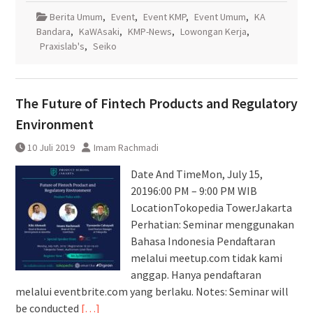
Berita Umum
,
Event
,
Event KMP
,
Event Umum
,
KA
Bandara
,
KaWAsaki
,
KMP-News
,
Lowongan Kerja
,
Praxislab's
,
Seiko
The Future of Fintech Products and Regulatory
Environment
10 Juli 2019
Imam Rachmadi
Date And TimeMon, July 15,
20196:00 PM – 9:00 PM WIB
LocationTokopedia TowerJakarta
Perhatian: Seminar menggunakan
Bahasa Indonesia Pendaftaran
melalui meetup.com tidak kami
anggap. Hanya pendaftaran
melalui eventbrite.com yang berlaku. Notes: Seminar will
be conducted
[…]