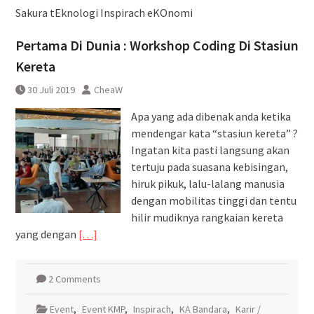
Pembatalan sementara
Sakura tEknologi Inspirach eKOnomi
perjalanan KA Bandara YIA
Yogyakarta
Pertama Di Dunia : Workshop Coding Di Stasiun
Kereta
30 Juli 2019
CheaW
Apa yang ada dibenak anda ketika
mendengar kata “stasiun kereta” ?
Ingatan kita pasti langsung akan
tertuju pada suasana kebisingan,
hiruk pikuk, lalu-lalang manusia
dengan mobilitas tinggi dan tentu
hilir mudiknya rangkaian kereta
yang dengan
[…]
2 Comments
Event
,
Event KMP
,
Inspirach
,
KA Bandara
,
Karir /