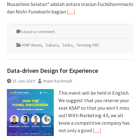
Musashino Selatan” adalah antara stasiun Fuchūhommachi
dan Nishi-Funabashi bagian
[…]
Leave a comment
KMP-News
,
Sakura
,
Seiko
,
Tentang KRL
Data-driven Design for Experience
25 Juni 2019
Imam Rachmadi
This event will be held in English.
We suggest that you reserve your
seat ASAP so that you won’t miss
out! With Marketing 4.0, we all
know a competitive company has
not only a good
[…]