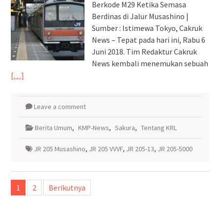
Berkode M29 Ketika Semasa
Berdinas di Jalur Musashino |
Sumber : Istimewa Tokyo, Cakruk
News – Tepat pada hari ini, Rabu 6
Juni 2018. Tim Redaktur Cakruk
News kembali menemukan sebuah
[…]
Leave a comment
Berita Umum
,
KMP-News
,
Sakura
,
Tentang KRL
JR 205 Musashino
,
JR 205 VVVF
,
JR 205-13
,
JR 205-5000
Paginasi
1
2
Berikutnya
pos