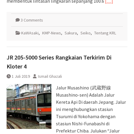
membentuk lintasan lingkaran sepanjang 100.6
[…]
3 Comments
KaWAsaki
,
KMP-News
,
Sakura
,
Seiko
,
Tentang KRL
JR 205-5000 Series Rangkaian Terkirim Di
Kloter 4
1 Juli 2019
Ismail Ghazali
Jalur Musashino (武蔵野線
Musashino-sen) Adalah Jalur
Kereta Api Di daerah Jepang. Jalur
ini menghubungkan stasiun
Tsurumi di Yokohama dengan
stasiun Nishi-Funabashi di
Prefektur Chiba. Julukan “Jalur