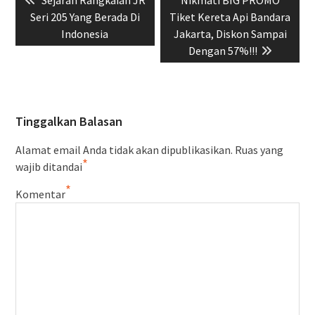
pos
post:
post:
Seri 205 Yang Berada Di
Tiket Kereta Api Bandara
Indonesia
Jakarta, Diskon Sampai
Dengan 57%!!!
Tinggalkan Balasan
Alamat email Anda tidak akan dipublikasikan.
Ruas yang
*
wajib ditandai
*
Komentar