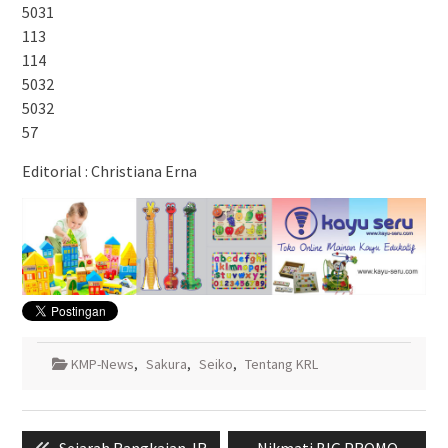
5031
113
114
5032
5032
57
Editorial : Christiana Erna
KMP-News
,
Sakura
,
Seiko
,
Tentang KRL
Navigasi
Previous
Next
Sejarah Rangkaian JR
Nikmati BIG PROMO