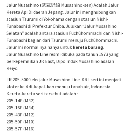
Jalur Musashino (武蔵野線 Musashino-sen) Adalah Jalur
Kereta Api Di daerah Jepang. Jalur ini menghubungkan
stasiun Tsurumi di Yokohama dengan stasiun Nishi-
Funabashi di Prefektur Chiba. Julukan “Jalur Musashino
Selatan” adalah antara stasiun Fuchūhommachi dan Nishi-
Funabashi bagian dari Tsurumi menuju Fuchūhommachi.
Jalur Ini normal nya hanya untuk
kereta barang
.
Jalur Musashino Line resmi dibuka pada tahun 1973 yang
berkepemilikan JR East, Dipo Induk Musashino adalah
Keiyo.
JR 205-5000 eks jalur Musashino Line. KRL seri ini menjadi
kloter ke 4 di-kapal-kan menuju tanah air, Indonesia.
Kereta-kereta seri tersebut adalah :
205-14F (M32)
205-16F (M34)
205-43F (M12)
205-50F (M10)
205-57F (M16)