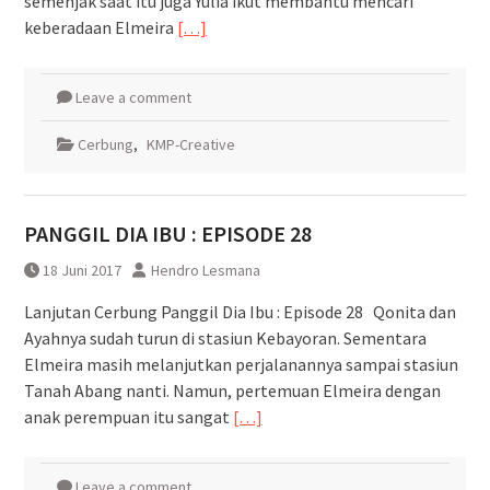
semenjak saat itu juga Yulia ikut membantu mencari
keberadaan Elmeira
[…]
Leave a comment
Cerbung
,
KMP-Creative
PANGGIL DIA IBU : EPISODE 28
18 Juni 2017
Hendro Lesmana
Lanjutan Cerbung Panggil Dia Ibu : Episode 28 Qonita dan
Ayahnya sudah turun di stasiun Kebayoran. Sementara
Elmeira masih melanjutkan perjalanannya sampai stasiun
Tanah Abang nanti. Namun, pertemuan Elmeira dengan
anak perempuan itu sangat
[…]
Leave a comment