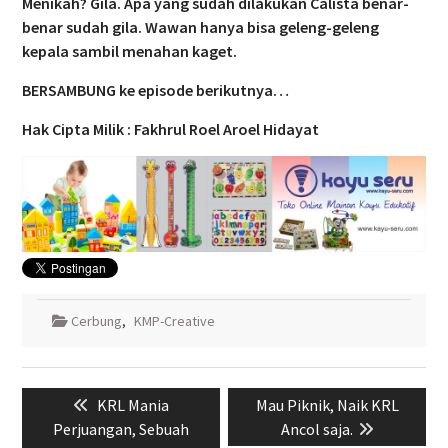
Menikah? Gila. Apa yang sudah dilakukan Calista benar-
benar sudah gila. Wawan hanya bisa geleng-geleng
kepala sambil menahan kaget.
BERSAMBUNG ke episode berikutnya…
Hak Cipta Milik : Fakhrul Roel Aroel Hidayat
Cerbung
,
KMP-Creative
Navigasi
Previous
Next
KRL Mania
Mau Piknik, Naik KRL
pos
post:
post:
Perjuangan, Sebuah
Ancol saja.