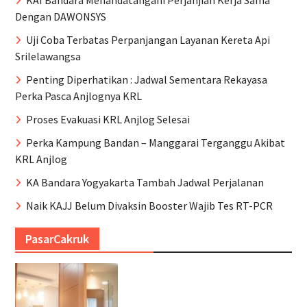
KAI Bandara Menandatangani Perjanjian Kerja Sama
Dengan DAWONSYS
Uji Coba Terbatas Perpanjangan Layanan Kereta Api
Srilelawangsa
Penting Diperhatikan : Jadwal Sementara Rekayasa
Perka Pasca Anjlognya KRL
Proses Evakuasi KRL Anjlog Selesai
Perka Kampung Bandan – Manggarai Terganggu Akibat
KRL Anjlog
KA Bandara Yogyakarta Tambah Jadwal Perjalanan
Naik KAJJ Belum Divaksin Booster Wajib Tes RT-PCR
PasarCakruk