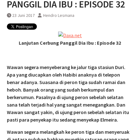
PANGGIL DIA IBU : EPISODE 32
Pembatalan sementara
perjalanan KA Bandara YIA
23 Juni 2017
Hendro Lesmana
Yogyakarta
Lanjutan Cerbung Panggil Dia Ibu : Episode 32
Wawan segera menyeberang ke jalur tiga stasiun Duri.
Apa yang diucapkan oleh Habibi anaknya di telepon
benar adanya. Suasana di peron tiga sudah ramai dan
heboh. Banyak orang yang sudah berkumpul dan
berkerumun. Pasalnya di ujung peron sebelah selatan
sana telah terjadi hal yang sangat menegangkan. Dan
Wawan sangat yakin, di ujung peron sebelah selatan itu
pasti para penyekap itu sedang menyekap Elmeira.
Wawan segera melangkah ke peron tiga dan menyeruak
di antara puluhan bahkan mungkin ratusan orang yang