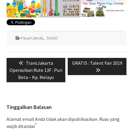
PasarCakruk
,
SOGO
Navigasi
Previous
Next
TransJakarta
GRATIS : Talent Fair 2019
pos
post:
post:
Operasikan Rute 13F : Puri
Beta – Kp. Melayu
Tinggalkan Balasan
Alamat email Anda tidak akan dipublikasikan.
Ruas yang
*
wajib ditandai