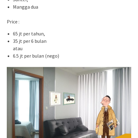
Mangga dua
Price :
65 jt per tahun,
35 jt per 6 bulan
atau
6.5 jt per bulan (nego)