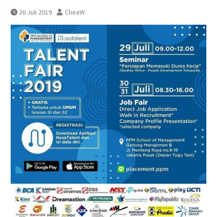
Perka Kampung Bandan –
26 Juli 2019
CheaW
Manggarai Terganggu Akibat KRL
Anjlog