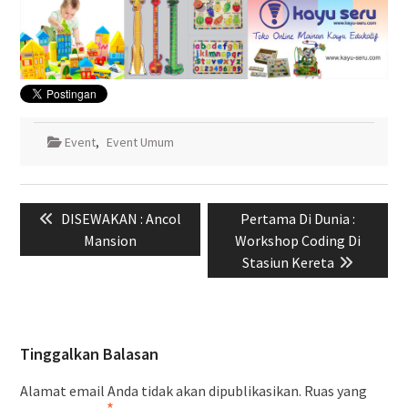
Event
,
Event Umum
Navigasi
Previous
Next
DISEWAKAN : Ancol
Pertama Di Dunia :
pos
post:
post:
Mansion
Workshop Coding Di
Stasiun Kereta
Tinggalkan Balasan
Alamat email Anda tidak akan dipublikasikan.
Ruas yang