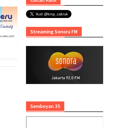
Streaming Sonora FM
Semboyan 35