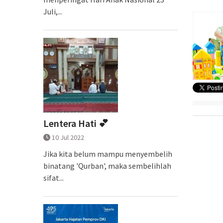
Juli,...
Lentera Hati 💕
10 Jul 2022
Jika kita belum mampu menyembelih
binatang 'Qurban', maka sembelihlah
sifat...