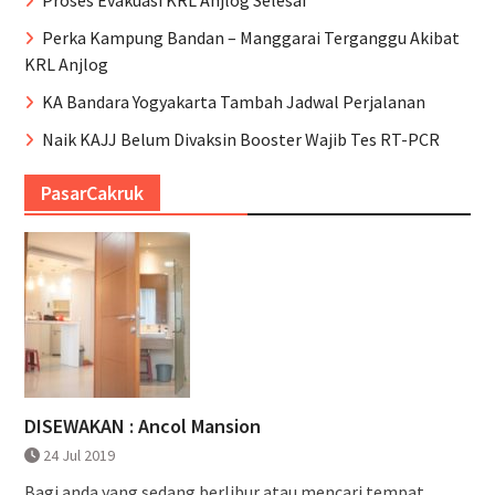
Perka Kampung Bandan – Manggarai Terganggu Akibat
KRL Anjlog
KA Bandara Yogyakarta Tambah Jadwal Perjalanan
Naik KAJJ Belum Divaksin Booster Wajib Tes RT-PCR
PasarCakruk
DISEWAKAN : Ancol Mansion
24 Jul 2019
Bagi anda yang sedang berlibur atau mencari tempat...