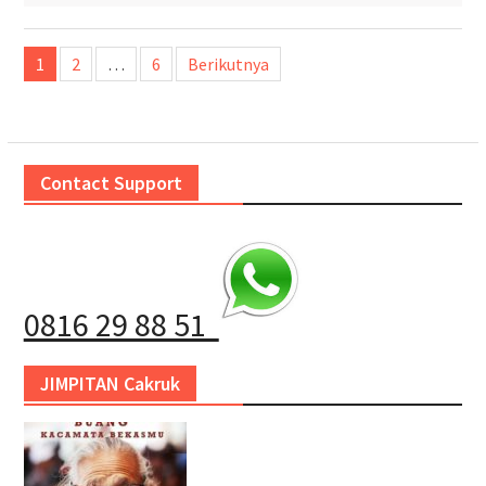
Paginasi
1
2
…
6
Berikutnya
pos
Contact Support
0816 29 88 51
JIMPITAN Cakruk