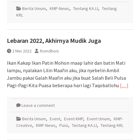
Berita Umum
,
KMP-News
,
Tentang KAJJ
,
Tentang
KRL
Lebaran 2022, Akhirnya Mudik Juga
2 Mei 2022
Romdhoni
Ikan Kakap Ikan Patin Mohon maap lahir dan batin Mati
lampu, nyalakan Lilin Maafin aku, jika nyebelin Ambil
Jambu pakai Galah Maafin aku jika buat Salah Beli Pulsa
Pagi-Pagi Kita Puasa beberapa hari lagi Taqoballohu
[…]
Leave a comment
Berita Umum
,
Event
,
Event KMP
,
Event Umum
,
KMP-
Creative
,
KMP-News
,
Puisi
,
Tentang KAJJ
,
Tentang KRL