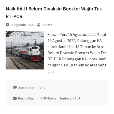
Pembatalan sementara
Naik KAJJ Belum Divaksin Booster Wajib Tes
perjalanan KA Bandara YIA
Yogyakarta
RT-PCR
15 Agustus 2022
CheaW
Siaran Pers 15 Agustus 2022 Mulai
15 Agustus 2022, Pelanggan KA
Jarak Jauh Usia 18 Tahun ke Atas
Belum Divaksin Booster Wajib Tes
RT-PCR Pelanggan KA Jarak Jauh
dengan usia 18 tahun ke atas yang
[…]
Leave a comment
Berita Umum
,
KMP-News
,
Tentang KAJJ