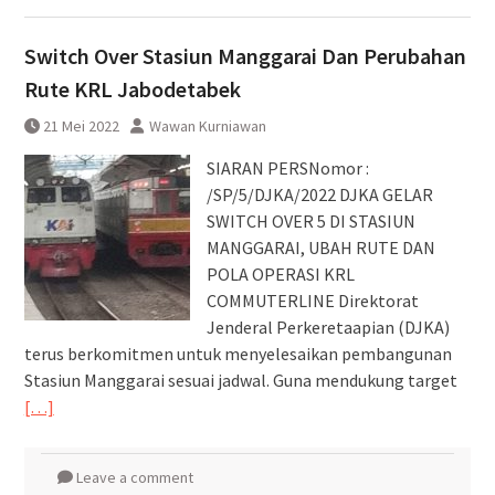
Switch Over Stasiun Manggarai Dan Perubahan
Rute KRL Jabodetabek
21 Mei 2022
Wawan Kurniawan
SIARAN PERSNomor :
/SP/5/DJKA/2022 DJKA GELAR
SWITCH OVER 5 DI STASIUN
MANGGARAI, UBAH RUTE DAN
POLA OPERASI KRL
COMMUTERLINE Direktorat
Jenderal Perkeretaapian (DJKA)
terus berkomitmen untuk menyelesaikan pembangunan
Stasiun Manggarai sesuai jadwal. Guna mendukung target
[…]
Leave a comment