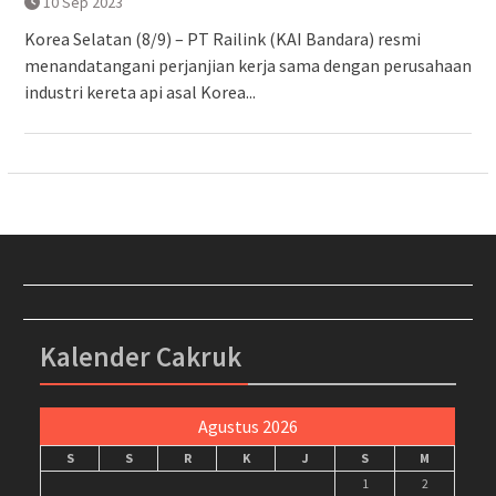
10 Sep 2023
Korea Selatan (8/9) – PT Railink (KAI Bandara) resmi
menandatangani perjanjian kerja sama dengan perusahaan
industri kereta api asal Korea...
Kalender Cakruk
Agustus 2026
S
S
R
K
J
S
M
1
2