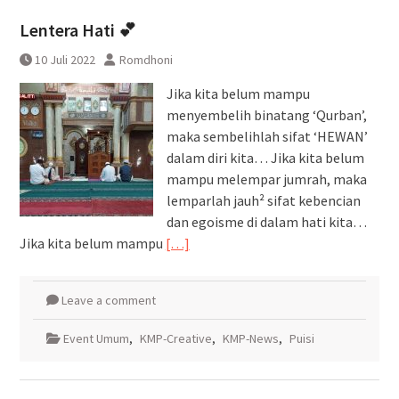
Pembatalan sementara
Lentera Hati 💕
perjalanan KA Bandara YIA
Yogyakarta
10 Juli 2022
Romdhoni
Jika kita belum mampu
menyembelih binatang ‘Qurban’,
maka sembelihlah sifat ‘HEWAN’
dalam diri kita… Jika kita belum
mampu melempar jumrah, maka
lemparlah jauh² sifat kebencian
dan egoisme di dalam hati kita…
Jika kita belum mampu
[…]
Leave a comment
Event Umum
,
KMP-Creative
,
KMP-News
,
Puisi