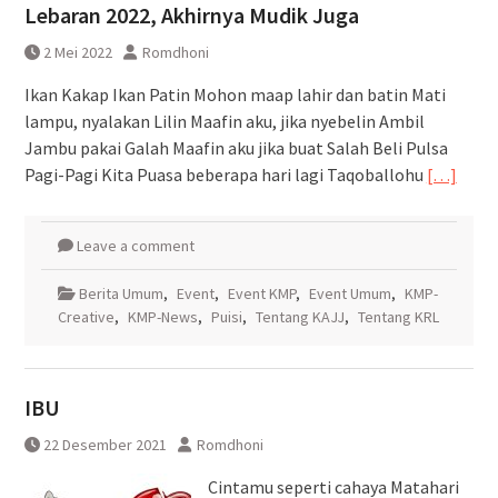
Lebaran 2022, Akhirnya Mudik Juga
2 Mei 2022
Romdhoni
Ikan Kakap Ikan Patin Mohon maap lahir dan batin Mati
lampu, nyalakan Lilin Maafin aku, jika nyebelin Ambil
Jambu pakai Galah Maafin aku jika buat Salah Beli Pulsa
Pagi-Pagi Kita Puasa beberapa hari lagi Taqoballohu
[…]
Leave a comment
Berita Umum
,
Event
,
Event KMP
,
Event Umum
,
KMP-
Creative
,
KMP-News
,
Puisi
,
Tentang KAJJ
,
Tentang KRL
IBU
22 Desember 2021
Romdhoni
Cintamu seperti cahaya Matahari