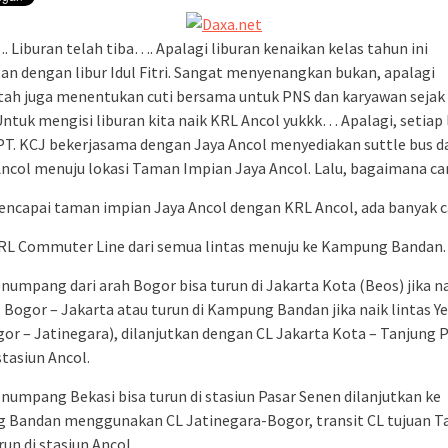
 Liburan telah tiba…. Apalagi liburan kenaikan kelas tahun ini
an dengan libur Idul Fitri. Sangat menyenangkan bukan, apalagi
ah juga menentukan cuti bersama untuk PNS dan karyawan sejak
 Untuk mengisi liburan kita naik KRL Ancol yukkk… Apalagi, setiap 
PT. KCJ bekerjasama dengan Jaya Ancol menyediakan suttle bus da
Ancol menuju lokasi Taman Impian Jaya Ancol. Lalu, bagaimana c
ncapai taman impian Jaya Ancol dengan KRL Ancol, ada banyak ca
KRL Commuter Line dari semua lintas menuju ke Kampung Bandan.
numpang dari arah Bogor bisa turun di Jakarta Kota (Beos) jika na
, Bogor – Jakarta atau turun di Kampung Bandan jika naik lintas Y
gor – Jatinegara), dilanjutkan dengan CL Jakarta Kota – Tanjung P
stasiun Ancol.
numpang Bekasi bisa turun di stasiun Pasar Senen dilanjutkan ke
Bandan menggunakan CL Jatinegara-Bogor, transit CL tujuan T
run di stasiun Ancol.