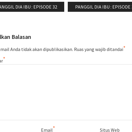
si
revious
Next
ANGGIL DIA IBU : EPISODE 32
PANGGIL DIA IBU : EPISODE 
ost:
post:
lkan Balasan
*
mail Anda tidak akan dipublikasikan.
Ruas yang wajib ditandai
*
ar
*
Email
Situs Web