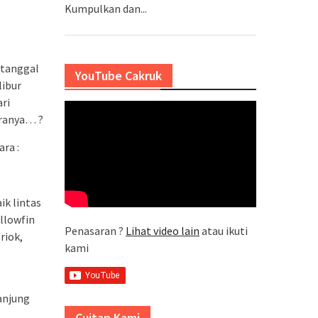
Kumpulkan dan...
 tanggal
YouTube Cakruk
libur
ri
aranya… ?
ra :
ik lintas
ellowfin
Penasaran ?
Lihat video lain
atau ikuti
riok,
kami
anjung
Cuitan Kami