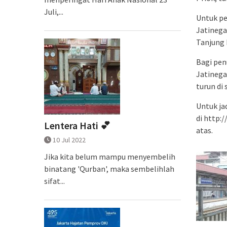
Juli,...
Untuk pe
Jatinega
Tanjung 
Bagi pen
Jatinega
turun di 
Untuk ja
di http:
Lentera Hati 💕
atas.
10 Jul 2022
Jika kita belum mampu menyembelih
binatang 'Qurban', maka sembelihlah
sifat...