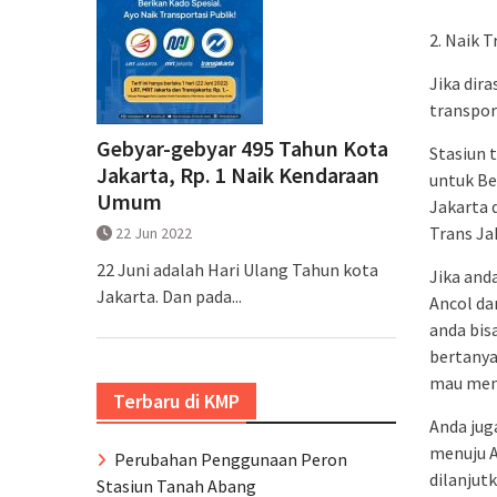
2. Naik T
Jika dir
transpor
Gebyar-gebyar 495 Tahun Kota
Stasiun 
Jakarta, Rp. 1 Naik Kendaraan
untuk Be
Umum
Jakarta 
Trans Ja
22 Jun 2022
22 Juni adalah Hari Ulang Tahun kota
Jika and
Jakarta. Dan pada...
Ancol da
anda bis
bertanya
mau meng
Terbaru di KMP
Anda jug
menuju A
Perubahan Penggunaan Peron
dilanjut
Stasiun Tanah Abang