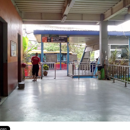
sementara perjalanan KA
Yogyakarta