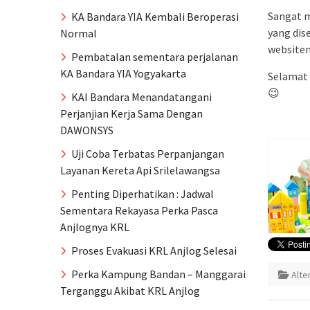
Sangat m
KA Bandara YIA Kembali Beroperasi
yang dis
Normal
website
Pembatalan sementara perjalanan
KA Bandara YIA Yogyakarta
Selamat 
😉
KAI Bandara Menandatangani
Perjanjian Kerja Sama Dengan
DAWONSYS
Uji Coba Terbatas Perpanjangan
Layanan Kereta Api Srilelawangsa
Penting Diperhatikan : Jadwal
Sementara Rekayasa Perka Pasca
Anjlognya KRL
Proses Evakuasi KRL Anjlog Selesai
Perka Kampung Bandan – Manggarai
Alte
Terganggu Akibat KRL Anjlog