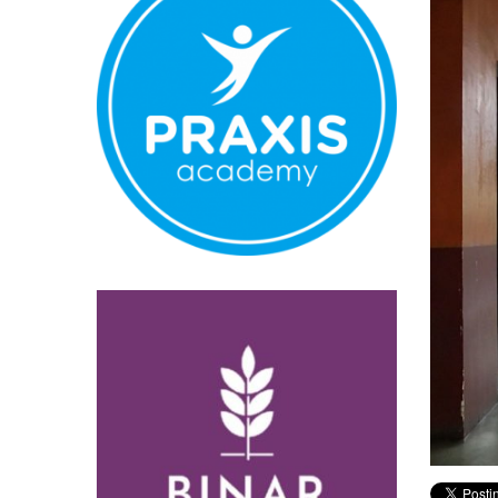
Normal
Pembatalan 
Bandara YIA 