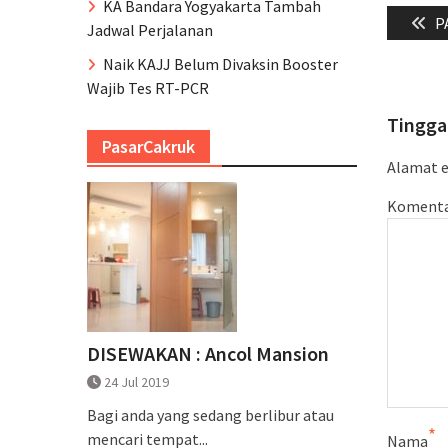
Naviga
KA Bandara Yogyakarta Tambah
P
P
pos
Jadwal Perjalanan
p
Naik KAJJ Belum Divaksin Booster
Wajib Tes RT-PCR
Tingga
PasarCakruk
Alamat e
Koment
DISEWAKAN : Ancol Mansion
24 Jul 2019
Bagi anda yang sedang berlibur atau
*
mencari tempat...
Nama