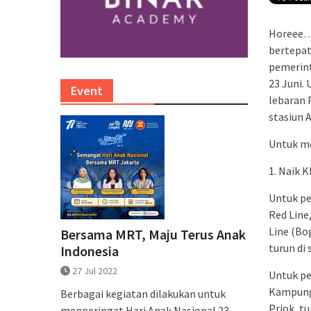
Horeee….
bertepat
pemerint
23 Juni.
Event
lebaran 
stasiun 
Untuk me
1. Naik 
Untuk pe
Red Line
Line (Bo
Bersama MRT, Maju Terus Anak
turun di 
Indonesia
27 Jul 2022
Untuk pe
Kampung 
Berbagai kegiatan dilakukan untuk
Priok, tu
menperingat Hari Anak Nasional 23