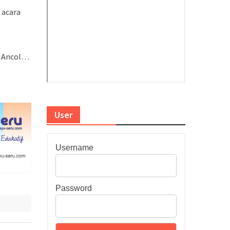
 acara
L Ancol…
User
Username
Password