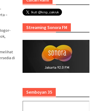
-
rta –
Streaming Sonora FM
 Bogor-
iok,
 melihat
rsedia di
Semboyan 35