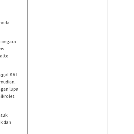
 moda
tinegara
ans
alte
nggal KRL
emudian,
ngan lupa
mikrolet
ntuk
uk dan