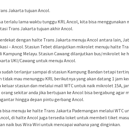
rans Jakarta tujuan Ancol.
asa terlalu lama waktu tunggu KRL Ancol, kita bisa menggunakan
tasi Trans Jakarta tujuan akhir Ancol.
terdekat dengan halte Trans Jakarta menuju Ancol antara lain, Ja
kasi – Ancol. Stasiun Tebet dilanjutkan mikrolet menuju halte Tr
di Kampung Melayu. Stasiun Cawang dilanjutkan bus/mikrolet ke h
karta UKI/Cawang untuk menuju Ancol.
a sudah terlanjur sampai di stasiun Kampung Bandan tetapi terti
n tidak mau menunggu KRL berikutnya yang akan datang 1 jam k
a keluar stasiun dan melalui mall WTC untuk naik mikrolet 15A, ja
 orang sekitar anda jika bertujuan ke Ancol bisa bergabung agar 
antar hingga depan pintu gerbang Ancol.
a bisa menuju ke halte Trans Jakarta Pademangan melalui WTC u
ncol, di halte Ancol juga tersedia loket untuk membeli tiket mas
kan naik bus Wira Wiri untuk mencapai wahana yang dinginkan.