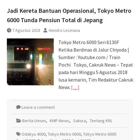
Pembatalan sementara
Jadi Kereta Bantuan Operasional, Tokyo Metro
perjalanan KA Bandara YIA
Yogyakarta
6000 Tunda Pensiun Total di Jepang
7 Agustus 2018
Hendro Lesmana
Tokyo Metro 6000 Seri 6130F
Ketika Berdinas di Jalur Chiyoda |
Sumber : Youtube.com / Train
Pochi Tokyo, Cakruk News – Tepat
pada hari Minggu 5 Agustus 2018
lusa kemarin, Tim Redaktur Cakruk
News
[…]
Leave a comment
Berita Umum
,
KMP-News
,
Sakura
,
Tentang KRL
Odakyu 4000
,
Tokyo Metro 6000
,
Tokyo Metro 6000