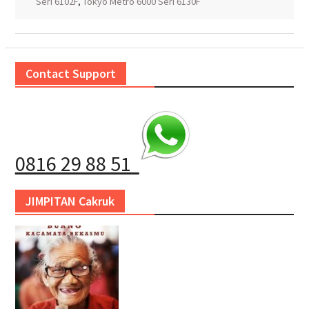
Seri 6102F
,
Tokyo Metro 6000 Seri 6130F
Contact Support
0816 29 88 51
JIMPITAN Cakruk