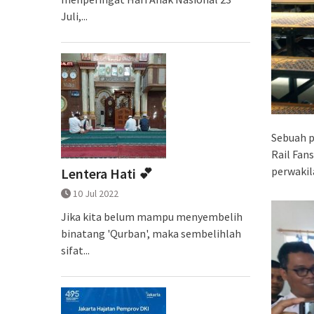
Juli,...
Sebuah 
Rail Fan
perwakil
Lentera Hati 💕
10 Jul 2022
Jika kita belum mampu menyembelih
binatang 'Qurban', maka sembelihlah
sifat...