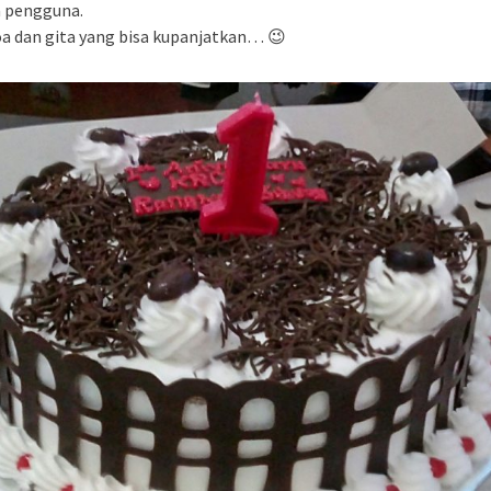
a pengguna.
a dan gita yang bisa kupanjatkan… 😉