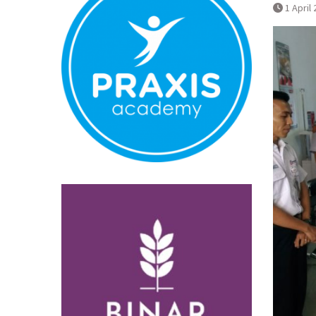
Normal
1 April
Pembatalan 
Bandara YIA 