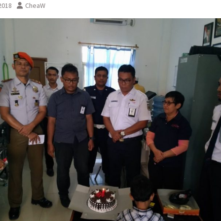
 2018
CheaW
sementara perjalanan KA
Yogyakarta