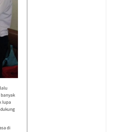
lalu
n banyak
k lupa
endukung
sa di