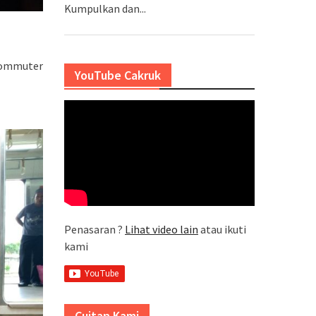
Kumpulkan dan...
 Commuter
YouTube Cakruk
Penasaran ?
Lihat video lain
atau ikuti
kami
Cuitan Kami