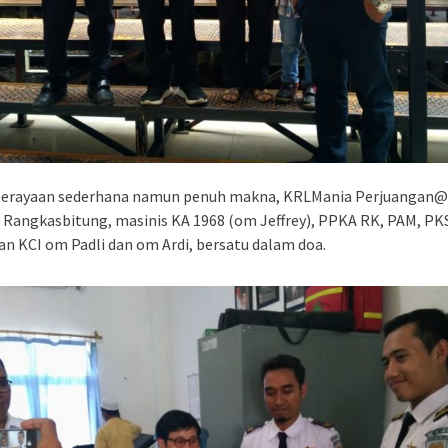
perayaan sederhana namun penuh makna, KRLMania Perjuangan@
s Rangkasbitung, masinis KA 1968 (om Jeffrey), PPKA RK, PAM, PK
an KCI om Padli dan om Ardi, bersatu dalam doa.