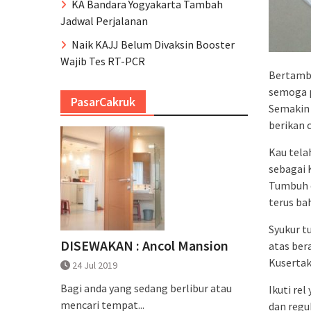
KA Bandara Yogyakarta Tambah
Jadwal Perjalanan
Naik KAJJ Belum Divaksin Booster
Wajib Tes RT-PCR
Bertamb
semoga 
PasarCakruk
Semakin
berikan 
Kau tela
sebagai 
Tumbuh 
terus bah
Syukur t
DISEWAKAN : Ancol Mansion
atas be
Kusertak
24 Jul 2019
Bagi anda yang sedang berlibur atau
Ikuti re
mencari tempat...
dan regu