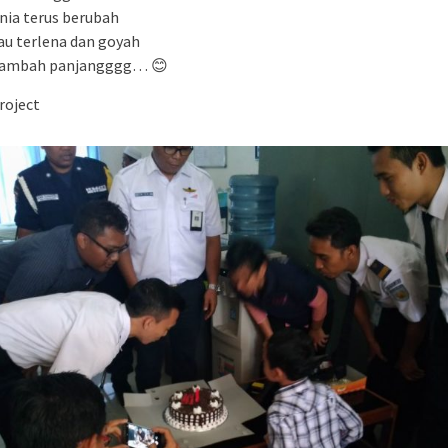
nia terus berubah
au terlena dan goyah
tambah panjangggg… 😊
roject