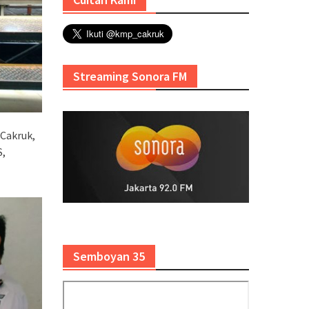
Streaming Sonora FM
Cakruk,
S,
Semboyan 35