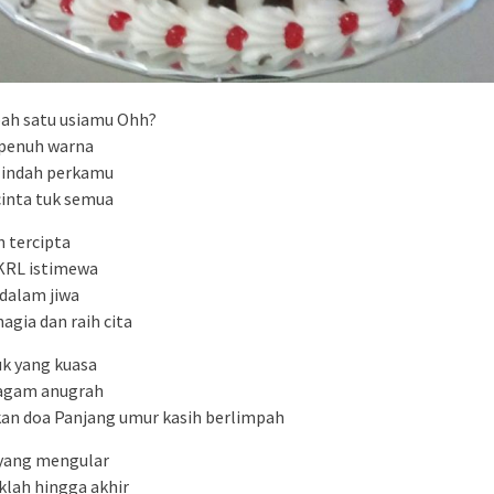
ah satu usiamu Ohh?
penuh warna
 indah perkamu
cinta tuk semua
h tercipta
KRL istimewa
dalam jiwa
agia dan raih cita
uk yang kuasa
ragam anugrah
an doa Panjang umur kasih berlimpah
l yang mengular
klah hingga akhir