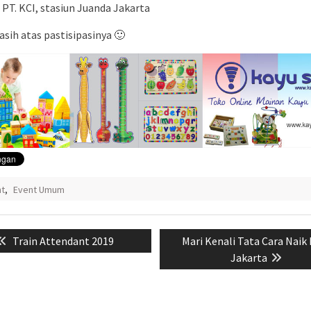
 PT. KCI, stasiun Juanda Jakarta
asih atas pastisipasinya 🙂
nt
,
Event Umum
si
Previous
Next
Train Attendant 2019
Mari Kenali Tata Cara Nai
post:
post:
Jakarta