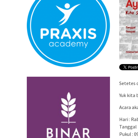
Normal
Pembatalan s
Bandara YIA 
Setetes 
Yuk kita
Acara ak
Hari : R
Tanggal 
Pukul : 0