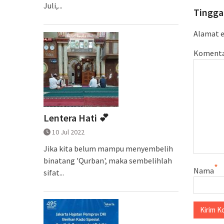
Juli,...
Tingga
Alamat e
Koment
Lentera Hati 💕
10 Jul 2022
Jika kita belum mampu menyembelih
binatang 'Qurban', maka sembelihlah
*
Nama
sifat...