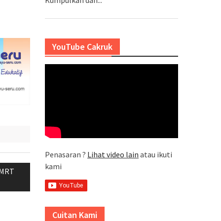
YouTube Cakruk
Penasaran ?
Lihat video lain
atau ikuti
kami
k MRT
Cuitan Kami