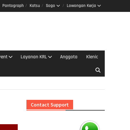
Pantograph
Katsu
Sogo
Lowongan Kerja
vent
Layanan KRL
Anggota
Klenic
Contact Support