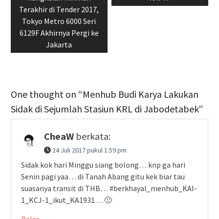
Terakhir di Tender 2017,
Tokyo Metro 6000 Seri
6129F Akhirnya Pergi ke
Jakarta
One thought on “Menhub Budi Karya Lakukan
Sidak di Sejumlah Stasiun KRL di Jabodetabek”
CheaW
berkata:
24 Juli 2017 pukul 1:59 pm
Sidak kok hari Minggu siang bolong… knp ga hari
Senin pagi yaa… di Tanah Abang gitu kek biar tau
suasanya transit di THB… #berkhayal_menhub_KAI-
1_KCJ-1_ikut_KA1931… 🙁
Balas