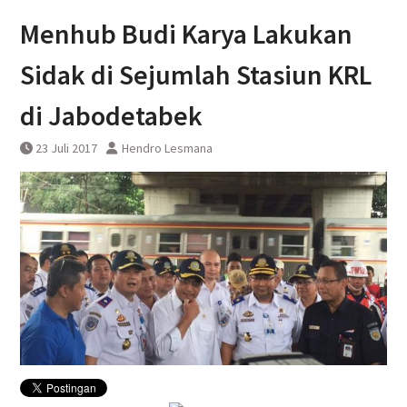
perjalanan KA Bandara YIA
Menhub Budi Karya Lakukan
Yogyakarta
Sidak di Sejumlah Stasiun KRL
di Jabodetabek
23 Juli 2017
Hendro Lesmana