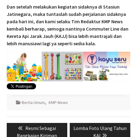
Dan setelah melakukan kegiatan sidaknya di Stasiun
Jatinegara, maka tuntaslah sudah perjalanan sidaknya
pada hari ini, dan kami selaku Tim Redaktur KMP News
kembali berharap, semoga nantinya Commuter Line dan
Kereta Api Jarak Jauh (KAJJ) bisa lebih mantrajali dan
lebih manusiawi lagi ya seperti sedia kala.
Berita Umum
,
KMP-News
Navigasi
Previous
Next
Resmi Sebagai
Lomba Foto Ulang Tahun
pos
post:
post:
Rangkaian Kiriman
KAI