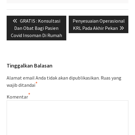
Navigasi
Previous
Next
GRATIS : Konsultasi
Penyesuaian Operasional
pos
post:
post:
Dan Obat Bagi Pasien
KRL Pada Akhir Pekan
Covid Insoman Di Rumah
Tinggalkan Balasan
Alamat email Anda tidak akan dipublikasikan.
Ruas yang
*
wajib ditandai
*
Komentar