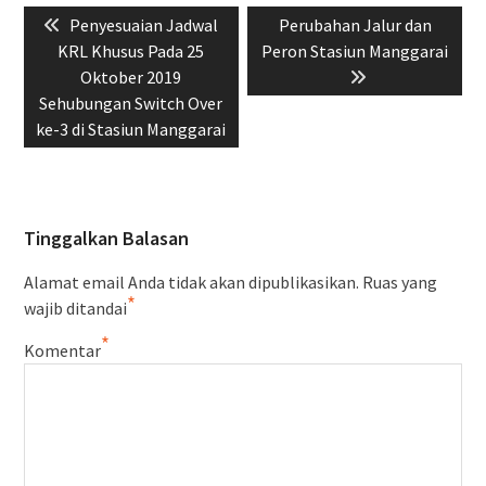
Previous
Next
Penyesuaian Jadwal
Perubahan Jalur dan
pos
post:
post:
KRL Khusus Pada 25
Peron Stasiun Manggarai
Oktober 2019
Sehubungan Switch Over
ke-3 di Stasiun Manggarai
Tinggalkan Balasan
Alamat email Anda tidak akan dipublikasikan.
Ruas yang
*
wajib ditandai
*
Komentar