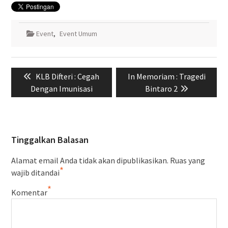
Event
,
Event Umum
Navigasi
Previous
Next
KLB Difteri : Cegah
In Memoriam : Tragedi
pos
post:
post:
Dengan Imunisasi
Bintaro 2
Tinggalkan Balasan
Alamat email Anda tidak akan dipublikasikan.
Ruas yang
*
wajib ditandai
*
Komentar