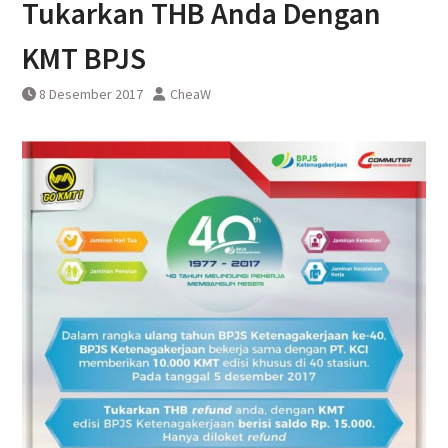
Tukarkan THB Anda Dengan
KAI Bandara Menandatangani
Perjanjian Kerja Sama Dengan
KMT BPJS
DAWONSYS
8 Desember 2017
CheaW