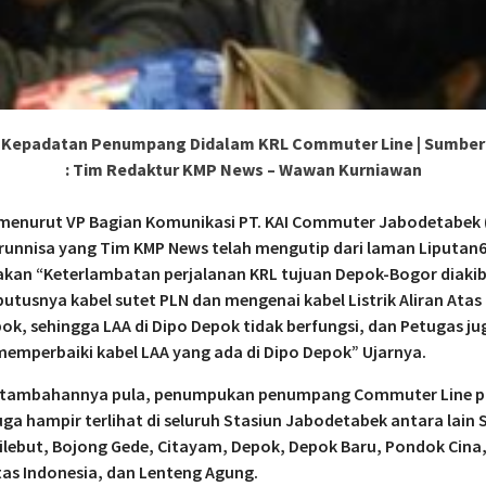
Kepadatan Penumpang Didalam KRL Commuter Line | Sumber
: Tim Redaktur KMP News – Wawan Kurniawan
menurut VP Bagian Komunikasi PT. KAI Commuter Jabodetabek 
runnisa yang Tim KMP News telah mengutip dari laman Liputan
kan “Keterlambatan perjalanan KRL tujuan Depok-Bogor diaki
utusnya kabel sutet PLN dan mengenai kabel Listrik Aliran Atas 
ok, sehingga LAA di Dipo Depok tidak berfungsi, dan Petugas ju
emperbaiki kabel LAA yang ada di Dipo Depok” Ujarnya.
 tambahannya pula, penumpukan penumpang Commuter Line p
 juga hampir terlihat di seluruh Stasiun Jabodetabek antara lain 
ilebut, Bojong Gede, Citayam, Depok, Depok Baru, Pondok Cina
tas Indonesia, dan Lenteng Agung.