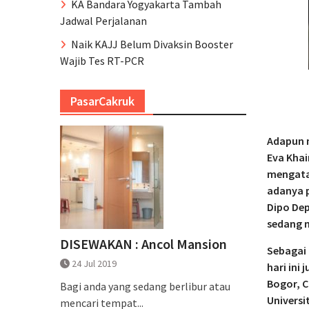
KA Bandara Yogyakarta Tambah
Jadwal Perjalanan
Naik KAJJ Belum Divaksin Booster
Wajib Tes RT-PCR
PasarCakruk
Adapun 
Eva Khai
mengata
adanya p
Dipo Dep
sedang m
DISEWAKAN : Ancol Mansion
Sebagai
24 Jul 2019
hari ini
Bogor, C
Bagi anda yang sedang berlibur atau
Universi
mencari tempat...