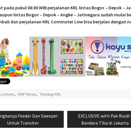
t pada pukul 08:00 WIB perjalanan KRL lintas Bogor – Depok – J
aupun lintas Bogor – Depok – Angke – Jatinegara sudah mulai b
mbali dan perjalanan KRL Commuter Line bisa berjalan dengan 
ita Umum
,
KMP-News
,
Tentang KRL
si
evious
Next
ngkanya Feeder Dan Sweeper
EXCLUSIVE with Pak Rusdi 
st:
post:
Untuk Transiter
Bandara Tiba di Jakarta