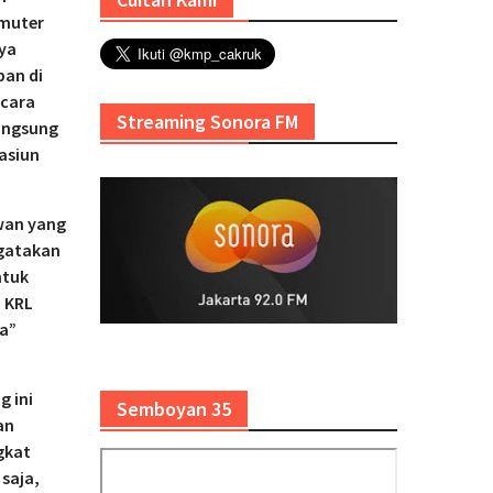
mmuter
ya
pan di
ecara
Streaming Sonora FM
langsung
asiun
wan yang
ngatakan
ntuk
n KRL
ja”
 ini
Semboyan 35
an
gkat
 saja,