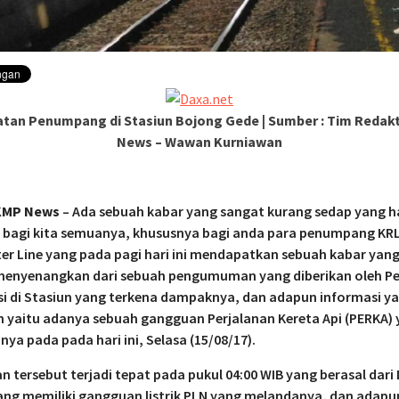
tan Penumpang di Stasiun Bojong Gede | Sumber : Tim Redak
News – Wawan Kurniawan
KMP News
– Ada sebuah kabar yang sangat kurang sedap yang h
a bagi kita semuanya, khususnya bagi anda para penumpang KR
 Line yang pada pagi hari ini mendapatkan sebuah kabar yan
menyenangkan dari sebuah pengumuman yang diberikan oleh P
i di Stasiun yang terkena dampaknya, dan adapun informasi y
n yaitu adanya sebuah gangguan Perjalanan Kereta Api (PERKA)
ya pada pada hari ini, Selasa (15/08/17).
 tersebut terjadi tepat pada pukul 04:00 WIB yang berasal dari
ng memiliki gangguan listrik PLN yang melandanya, dan adapu