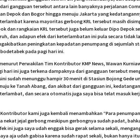
dari gangguan tersebut antara lain banyaknya perjalanan Co
juan Depok dan Bogor hingga menuju Jakarta yang kedatangann
terlambat karena mayoritas gerbong KRL tersebut masih disim
ok dan rangkaian KRL tersebut juga belum keluar Dipo Depok s
uh, dan adapun efek dari keterlambatan ini pula secara tidak 
ngakibatkan peningkatan kepadatan penumpang di sejumlah st
abodetabek pada pagi hari ini.
menurut Perwakilan Tim Kontributor KMP News, Wawan Kurnia
i hari ini juga terkena dampaknya dari gangguan tersebut me
sini sudah menunggu hampir 30 menit di Stasiun Bojong Gede u
nuju ke Tanah Abang, dan akibat dari gangguan ini, kedatanga
terlambat, dan secara otomatis juga saya bisa telat masuk ker
 Kontributor kami juga kembali menambahkan “Para penumpang
a nekat jejal gerbong meskipun gerbongnya sudah padat, bahk
fek ini juga saya udah enggak bisa gerak selama sekali, mengan
aya aja udah gabisa karena sudah rapat sekali, bukan hanya itu