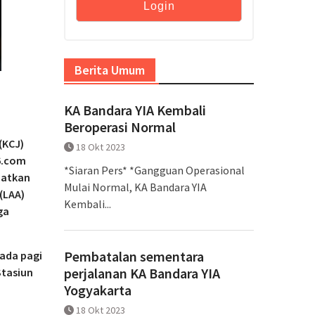
Berita Umum
KA Bandara YIA Kembali
Beroperasi Normal
(KCJ)
18 Okt 2023
6.com
*Siaran Pers* *Gangguan Operasional
batkan
Mulai Normal, KA Bandara YIA
(LAA)
Kembali...
ga
Pembatalan sementara
ada pagi
perjalanan KA Bandara YIA
Stasiun
Yogyakarta
,
18 Okt 2023