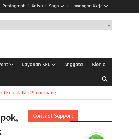
Pantograph
Katsu
Sogo
Lowongan Kerja
vent
Layanan KRL
Anggota
Klenic
alami Kepadatan Penumpang
epok,
Contact Support
k