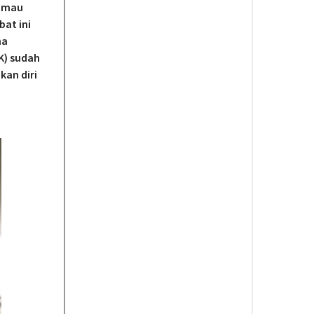
k mau
at ini
na
K) sudah
an diri