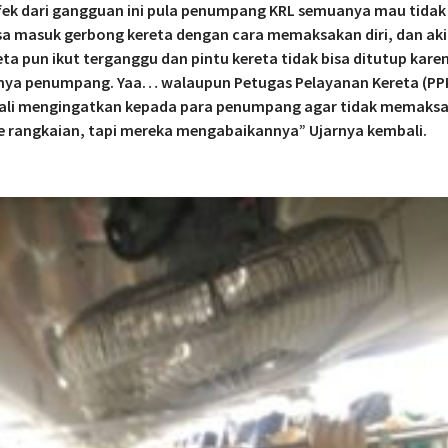
efek dari gangguan ini pula penumpang KRL semuanya mau tida
sa masuk gerbong kereta dengan cara memaksakan diri, dan akib
eta pun ikut terganggu dan pintu kereta tidak bisa ditutup kare
lnya penumpang. Yaa… walaupun Petugas Pelayanan Kereta (PP
kali mengingatkan kepada para penumpang agar tidak memaksak
 rangkaian, tapi mereka mengabaikannya” Ujarnya kembali.