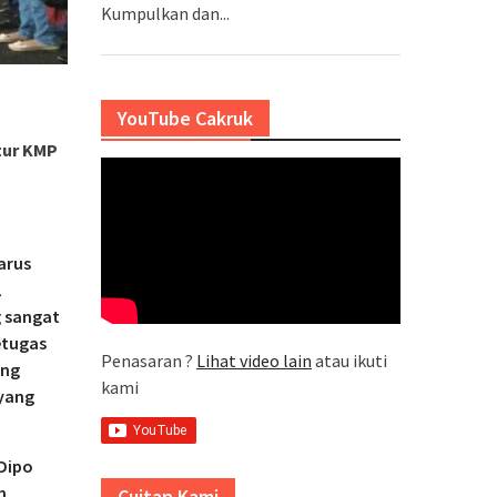
Kumpulkan dan...
YouTube Cakruk
tur KMP
arus
L
g sangat
etugas
Penasaran ?
Lihat video lain
atau ikuti
ang
kami
 yang
 Dipo
n
Cuitan Kami