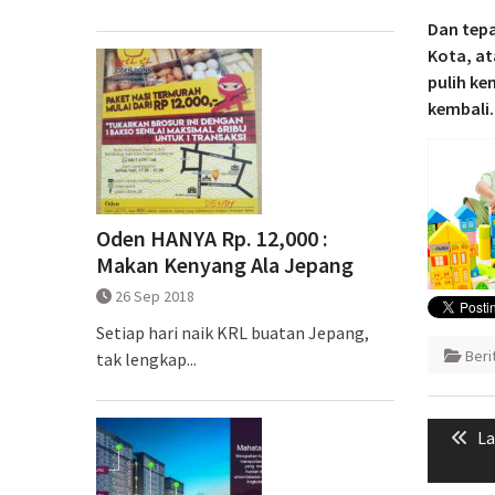
Dan tepa
Kota, at
pulih ke
kembali.
Oden HANYA Rp. 12,000 :
Makan Kenyang Ala Jepang
26 Sep 2018
Setiap hari naik KRL buatan Jepang,
Ber
tak lengkap...
Naviga
Pr
La
pos
po