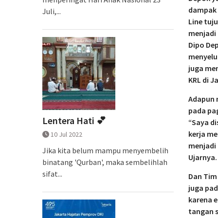
dampak 
Juli,...
Line tu
menjadi 
Dipo Dep
menyelur
juga me
KRL di J
Adapun 
pada pag
Lentera Hati 💕
“Saya di
kerja me
10 Jul 2022
menjadi 
Jika kita belum mampu menyembelih
Ujarnya.
binatang 'Qurban', maka sembelihlah
sifat...
Dan Tim
juga pad
karena e
tangan s