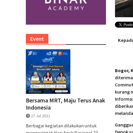
Event
Kepada
Bogor, 
diterim
Commuter
kurang 
Informas
Bersama MRT, Maju Terus Anak
diberika
Indonesia
melandan
27 Jul 2022
Gangguan
Berbagai kegiatan dilakukan untuk
Depok ya
menperingat Hari Anak Nasional 23