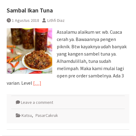
Pembatalan sementara
Sambal Ikan Tuna
perjalanan KA Bandara YIA
Yogyakarta
1 Agustus 2018
Lithfi Diaz
Assalamu alaikum wr. wb. Cuaca
cerah ya. Bawaannya pengen
piknik. Btw kayaknya udah banyak
yang kangen sambel tuna ya.
Alhamdulillah, tuna sudah
melimpah. Maka kami mulai lagi
open pre order sambelnya. Ada 3
varian. Level
[…]
Leave a comment
Katsu
,
PasarCakruk