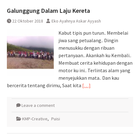
Pembatalan sementara
Galunggung Dalam Laju Kereta
perjalanan KA Bandara YIA
Yogyakarta
22 Oktober 2018
Eko Ayahnya Askar Ayyash
Kabut tipis pun turun.. Membelai
jiwa sang petualang.. Dingin
menusukku dengan ribuan
pertanyaan.. Akankah ku Kembali..
Membuat cerita kehidupan dengan
motor ku ini.. Terlintas alam yang
menyejukkan mata.. Dan kau
bercerita tentang dirimu, Saat kita
[…]
Leave a comment
KMP-Creative
,
Puisi