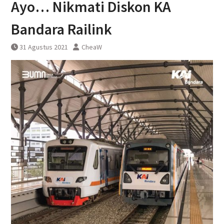
Ayo… Nikmati Diskon KA
DAWONSYS
Uji Coba Terbatas Perpanjangan
Bandara Railink
Layanan Kereta Api Srilelawangsa
31 Agustus 2021
CheaW