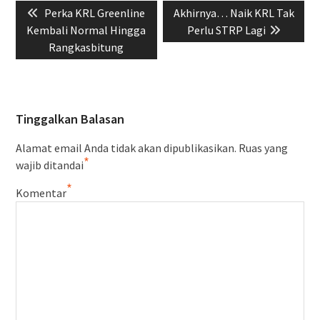
Previous
Next
Perka KRL Greenline
Akhirnya… Naik KRL Tak
pos
post:
post:
Kembali Normal Hingga
Perlu STRP Lagi
Rangkasbitung
Tinggalkan Balasan
Alamat email Anda tidak akan dipublikasikan.
Ruas yang
*
wajib ditandai
*
Komentar