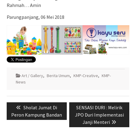
Rahmah… Amin
Parungpanjang, 06 Mei 2018
Art / Gallery
,
Berita Umum
,
KMP-Creative
,
KMP-
News
Navigasi
Previous
Next
Sholat Jumat Di
SENSASI DURI : Melirik
pos
post:
post:
Peron Kampung Bandan
JPO Duri Implementasi
Janji Menteri