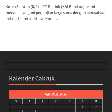
Korea Selatan (8/9) – PT Railink (KAI Bandara) resmi
menandatangani perjanjian kerja sama dengan perusahaan
industri kereta api asal Korea...
Kalender Cakruk
Agustus 2026
S
S
R
K
J
S
M
1
2