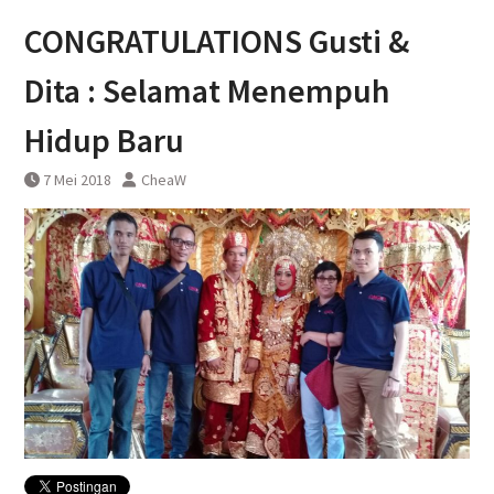
Pembatalan sementara
CONGRATULATIONS Gusti &
perjalanan KA Bandara YIA
Yogyakarta
Dita : Selamat Menempuh
Hidup Baru
7 Mei 2018
CheaW