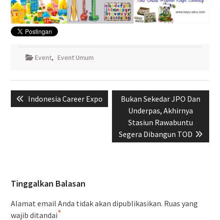
Event
,
Event Umum
Navigasi
Previous
Next
Indonesia Career Expo
Bukan Sekedar JPO Dan
pos
post:
post:
Underpas, Akhirnya
Stasiun Rawabuntu
Segera Dibangun TOD
Tinggalkan Balasan
Alamat email Anda tidak akan dipublikasikan.
Ruas yang
*
wajib ditandai