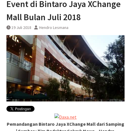
Event di Bintaro Jaya XChange
DAWONSYS
Uji Coba Terbatas Perpanjangan
Mall Bulan Juli 2018
Layanan Kereta Api Srilelawangsa
19 Juli 2018
Hendro Lesmana
Pemandangan Bintaro Jaya XChange Mall
dari Samping