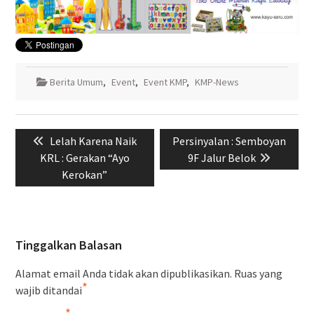
Berita Umum
,
Event
,
Event KMP
,
KMP-News
Navigasi
Previous
Next
Lelah Karena Naik
Persinyalan : Semboyan
pos
post:
post:
KRL : Gerakan “Ayo
9F Jalur Belok
Kerokan”
Tinggalkan Balasan
Alamat email Anda tidak akan dipublikasikan.
Ruas yang
*
wajib ditandai
*