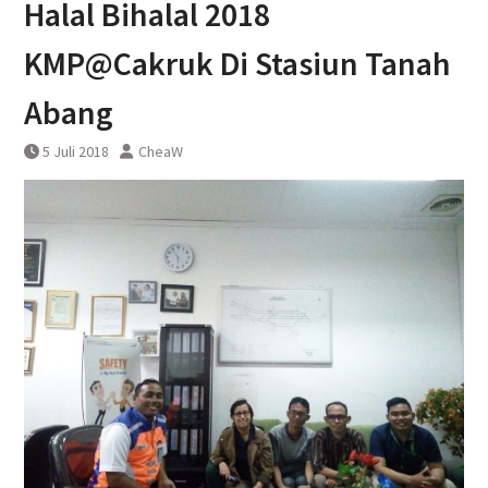
Halal Bihalal 2018
DAWONSYS
Uji Coba Terbatas Perpanjangan
KMP@Cakruk Di Stasiun Tanah
Layanan Kereta Api Srilelawangsa
Abang
5 Juli 2018
CheaW