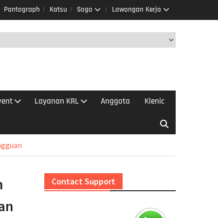
Pantograph
Katsu
Sogo
Lowongan Kerja
vent
Layanan KRL
Anggota
Klenic
angguan
n
Contact Support
uan