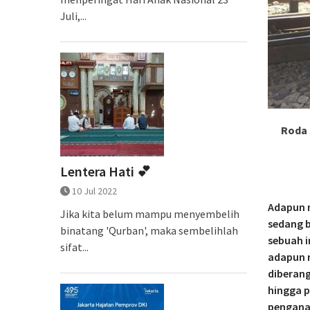
Juli,...
Roda 
Lentera Hati 💕
10 Jul 2022
Adapun 
Jika kita belum mampu menyembelih
sedang b
binatang 'Qurban', maka sembelihlah
sebuah i
sifat...
adapun r
diberang
hingga p
penganan