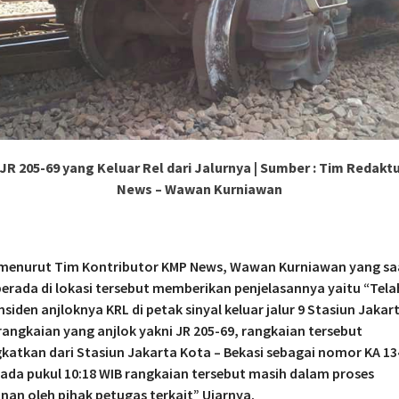
JR 205-69 yang Keluar Rel dari Jalurnya | Sumber : Tim Redakt
News – Wawan Kurniawan
menurut Tim Kontributor KMP News, Wawan Kurniawan yang saa
erada di lokasi tersebut memberikan penjelasannya yaitu “Telah
nsiden anjloknya KRL di petak sinyal keluar jalur 9 Stasiun Jakar
angkaian yang anjlok yakni JR 205-69, rangkaian tersebut
katkan dari Stasiun Jakarta Kota – Bekasi sebagai nomor KA 13
ada pukul 10:18 WIB rangkaian tersebut masih dalam proses
an oleh pihak petugas terkait” Ujarnya.