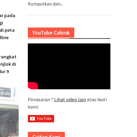
Kumpulkan dan...
ar pada
gi
di peta
YouTube Cakruk
line
erangkat
njlok di
lur 9
Penasaran ?
Lihat video lain
atau ikuti
kami
Cuitan Kami