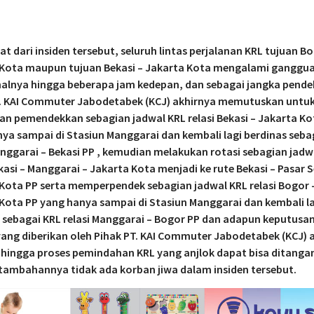
at dari insiden tersebut, seluruh lintas perjalanan KRL tujuan B
 Kota maupun tujuan Bekasi – Jakarta Kota mengalami ganggu
alnya hingga beberapa jam kedepan, dan sebagai jangka pend
T. KAI Commuter Jabodetabek (KCJ) akhirnya memutuskan untu
n pemendekkan sebagian jadwal KRL relasi Bekasi – Jakarta Ko
ya sampai di Stasiun Manggarai dan kembali lagi berdinas seba
anggarai – Bekasi PP , kemudian melakukan rotasi sebagian jadw
ekasi – Manggarai – Jakarta Kota menjadi ke rute Bekasi – Pasar 
Kota PP serta memperpendek sebagian jadwal KRL relasi Bogor 
Kota PP yang hanya sampai di Stasiun Manggarai dan kembali l
 sebagai KRL relasi Manggarai – Bogor PP dan adapun keputusa
ang diberikan oleh Pihak PT. KAI Commuter Jabodetabek (KCJ) 
 hingga proses pemindahan KRL yang anjlok dapat bisa ditangan
tambahannya tidak ada korban jiwa dalam insiden tersebut.