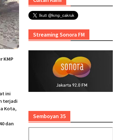
Streaming Sonora FM
ur KMP
t ini
 terjadi
ta Kota,
Semboyan 35
40 dan