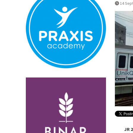
Normal
14 Sep
Pembatalan 
Bandara YIA 
JR 2