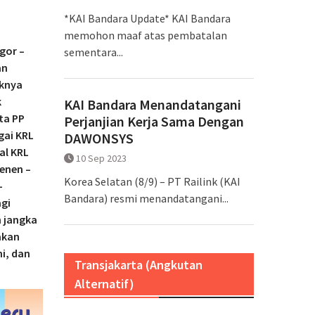
*KAI Bandara Update* KAI Bandara
memohon maaf atas pembatalan
ogor –
sementara...
an
eknya
k
KAI Bandara Menandatangani
ta PP
Perjanjian Kerja Sama Dengan
gai KRL
DAWONSYS
al KRL
10 Sep 2023
Senen –
Korea Selatan (8/9) – PT Railink (KAI
–
Bandara) resmi menandatangani...
agi
n jangka
akan
i, dan
Transjakarta (Angkutan
Alternatif)