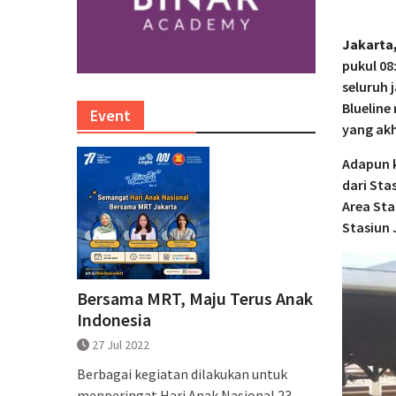
Jakarta
pukul 08
seluruh 
Blueline
Event
yang ak
Adapun k
dari Sta
Area Sta
Stasiun 
Bersama MRT, Maju Terus Anak
Indonesia
27 Jul 2022
Berbagai kegiatan dilakukan untuk
menperingat Hari Anak Nasional 23