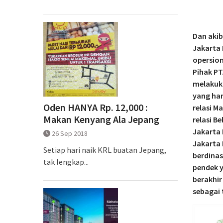
Dan akib
Jakarta
opersion
Pihak P
melakuka
yang han
Oden HANYA Rp. 12,000 :
relasi M
Makan Kenyang Ala Jepang
relasi B
Jakarta 
26 Sep 2018
Jakarta 
Setiap hari naik KRL buatan Jepang,
berdinas
tak lengkap...
pendek y
berakhir
sebagai 