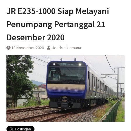
KAI Bandara Menandatangani
JR E235-1000 Siap Melayani
Perjanjian Kerja Sama Dengan
DAWONSYS
Penumpang Pertanggal 21
Desember 2020
13 November 2020
Hendro Lesmana