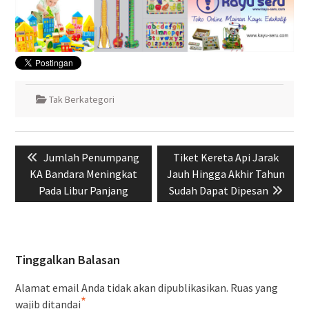
Tak Berkategori
Navigasi
Previous
Next
Jumlah Penumpang
Tiket Kereta Api Jarak
pos
post:
post:
KA Bandara Meningkat
Jauh Hingga Akhir Tahun
Pada Libur Panjang
Sudah Dapat Dipesan
Tinggalkan Balasan
Alamat email Anda tidak akan dipublikasikan.
Ruas yang
*
wajib ditandai