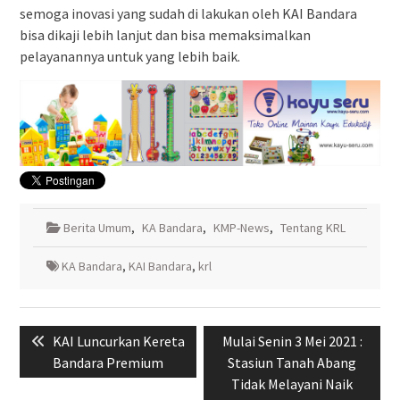
semoga inovasi yang sudah di lakukan oleh KAI Bandara
bisa dikaji lebih lanjut dan bisa memaksimalkan
pelayanannya untuk yang lebih baik.
Berita Umum
,
KA Bandara
,
KMP-News
,
Tentang KRL
KA Bandara
,
KAI Bandara
,
krl
Navigasi
Previous
Next
KAI Luncurkan Kereta
Mulai Senin 3 Mei 2021 :
pos
post:
post:
Bandara Premium
Stasiun Tanah Abang
Tidak Melayani Naik