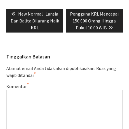
Navigasi
Previous
Next
New Normal : Lansia
Pengguna KRL Mencapai
pos
post:
post:
Dan Balita Dilarang Naik
150.000 Orang Hingga
KRL
Pukul 10.00 WIB
Tinggalkan Balasan
Alamat email Anda tidak akan dipublikasikan.
Ruas yang
*
wajib ditandai
*
Komentar