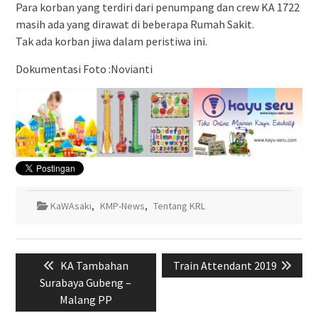
Para korban yang terdiri dari penumpang dan crew KA 1722
masih ada yang dirawat di beberapa Rumah Sakit.
Tak ada korban jiwa dalam peristiwa ini.
Dokumentasi Foto :Novianti
KaWAsaki
,
KMP-News
,
Tentang KRL
Navigasi
Previous
Next
KA Tambahan
Train Attendant 2019
pos
post:
post:
Surabaya Gubeng –
Malang PP