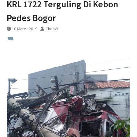
KRL 1722 Terguling Di Kebon
DAWONSYS
Uji Coba Terbatas Perpanjangan
Pedes Bogor
Layanan Kereta Api Srilelawangsa
10 Maret 2019
CheaW