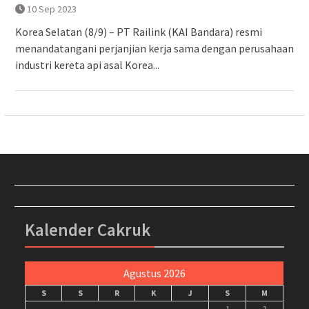
10 Sep 2023
Korea Selatan (8/9) – PT Railink (KAI Bandara) resmi
menandatangani perjanjian kerja sama dengan perusahaan
industri kereta api asal Korea...
Kalender Cakruk
Agustus 2026
S
S
R
K
J
S
M
1
2