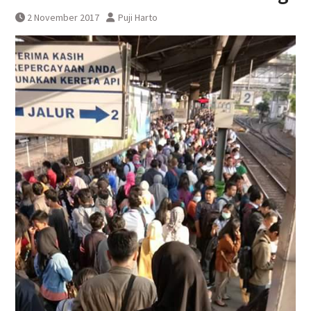
Pasca Anjlognya KRL
2 November 2017
Puji Harto
Proses Evakuasi KRL Anjlog
Selesai