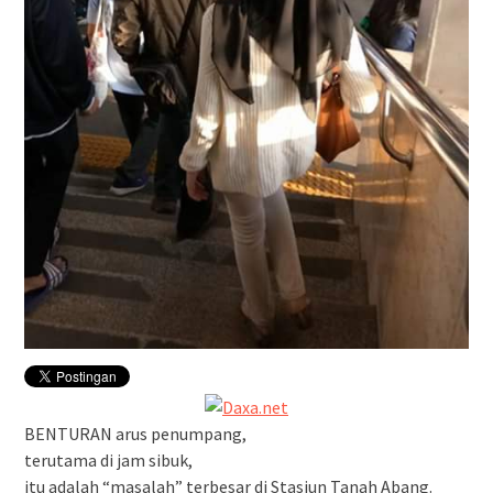
BENTURAN arus penumpang,
terutama di jam sibuk,
itu adalah “masalah” terbesar di Stasiun Tanah Abang.