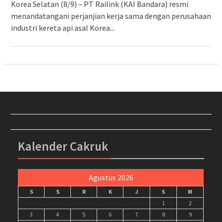
Korea Selatan (8/9) – PT Railink (KAI Bandara) resmi
menandatangani perjanjian kerja sama dengan perusahaan
industri kereta api asal Korea...
Kalender Cakruk
Agustus 2026
S
S
R
K
J
S
M
1
2
3
4
5
6
7
8
9